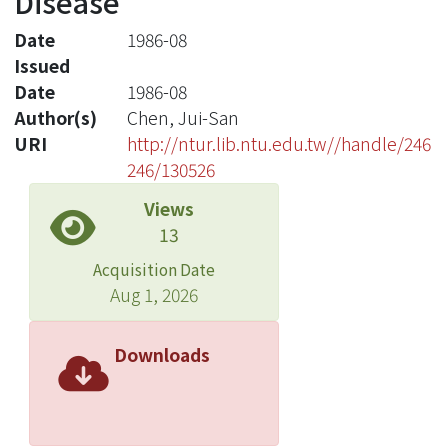
Disease
Date
1986-08
Issued
Date
1986-08
Author(s)
Chen, Jui-San
URI
http://ntur.lib.ntu.edu.tw//handle/246
246/130526
Views
13
Acquisition Date
Aug 1, 2026
Downloads