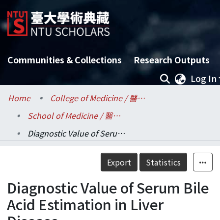
Communities & Collections
Research Outputs
Log In
Home
College of Medicine / 醫學院
School of Medicine / 醫學系
Diagnostic Value of Serum Bile Acid Estimation in Liver Disease
Details
Export
Statistics
Diagnostic Value of Serum Bile
Acid Estimation in Liver