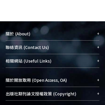
+
關於 (About)
臺大位居世界頂尖大學之列，為永久珍藏及向國際
+
聯絡資訊 (Contact Us)
展現本校豐碩的研究成果及學術能量，圖書館整合
機構典藏（NTUR）與學術庫（AH）不同功能平
總館學科館員
(Main Library)
+
相關網站 (Useful Links)
台，成為臺大學術典藏NTU scholars。期能整合研
醫學圖書館學科館員
(Medical Library)
究能量、促進交流合作、保存學術產出、推廣研究
社會科學院辜振甫紀念圖書館學科館員
(Social
成果。
Sciences Library)
+
關於開放取用 (Open Access, OA)
To permanently archive and promote researcher
profiles and scholarly works, Library integrates the
開放取用是從使用者角度提升資訊取用性的社會運
+
出版社期刊論文授權政策 (Copyright)
services of “NTU Repository” with “Academic
動，應用在學術研究上是透過將研究著作公開供使