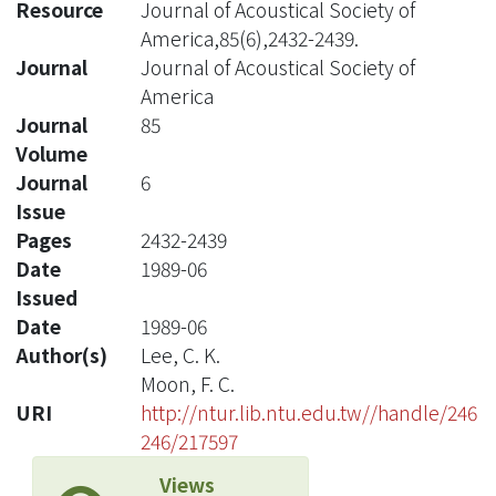
Resource
Journal of Acoustical Society of
America,85(6),2432-2439.
Journal
Journal of Acoustical Society of
America
Journal
85
Volume
Journal
6
Issue
Pages
2432-2439
Date
1989-06
Issued
Date
1989-06
Author(s)
Lee, C. K.
Moon, F. C.
URI
http://ntur.lib.ntu.edu.tw//handle/246
246/217597
Views