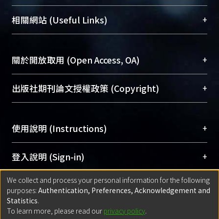
展現本校豐碩的研究成果及學術能量，圖書館整合
機構典藏（NTUR）與學術庫（AH）不同功能平
總館學科館員
(Main Library)
+
相關網站 (Useful Links)
台，成為臺大學術典藏NTU scholars。期能整合研
醫學圖書館學科館員
(Medical Library)
究能量、促進交流合作、保存學術產出、推廣研究
社會科學院辜振甫紀念圖書館學科館員
(Social
成果。
Sciences Library)
+
關於開放取用 (Open Access, OA)
To permanently archive and promote researcher
profiles and scholarly works, Library integrates the
開放取用是從使用者角度提升資訊取用性的社會運
+
出版社期刊論文授權政策 (Copyright)
services of “NTU Repository” with “Academic
動，應用在學術研究上是透過將研究著作公開供使
Hub” to form NTU Scholars.
用者自由取閱，以促進學術傳播及因應期刊訂購費
請確認所上傳的全文是原創的內容，若該文件包
用逐年攀升。同時可加速研究發展、提升研究影響
+
使用說明 (Instructions)
含部分內容的版權非匯入者所有，或由第三方贊
力，NTU Scholars即為本校的開放取用典藏（OA
助與合作完成，請確認該版權所有者及第三方同
Archive）平台。
（點選深入了解OA）
意提供此授權。
網站簡介
(Quickstart Guide)
+
登入說明 (Sign-in)
Please represent that the submission is your
使用手冊
(Instruction Manual)
original work, and that you have the right to
We collect and process your personal information for the following
線上預約服務
(Booking Service)
方案一：
臺灣大學計算機中心帳號登入
+
匯入著作 (Submission)
purposes:
Authentication, Preferences, Acknowledgement and
grant the rights to upload.
(With C&INC Email Account)
Statistics
.
方案二：
ORCID帳號登入
(With ORCID)
To learn more, please read our
privacy policy
.
若欲上傳已出版的全文電子檔，可使用
Open
方案一：
定期更新ORCID者，以ID匯入
(Search