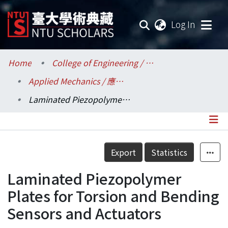
(current
Log In
Communities & Collections
Home
College of Engineering / 工學院
Applied Mechanics / 應用力學研究所
Research Outputs
Laminated Piezopolymer Plates for Torsion and Bending Sensors and Actuators
Fundings & Projects
Researchers
Details
Export
Statistics
Organizations
Laminated Piezopolymer
Statistics
Plates for Torsion and Bending
Sensors and Actuators