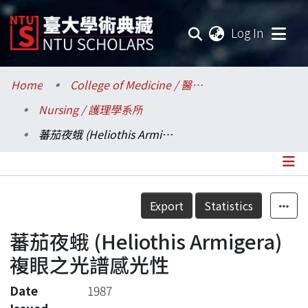
(current
Log In
Communities & Collections
Home
College of Medicine / 醫學院
Nursing / 護理學系所
Research Outputs
蕃茄夜蛾 (Heliothis Armigera) 複眼之光譜感光性
Fundings & Projects
Researchers
Details
Export
Statistics
Organizations
蕃茄夜蛾 (Heliothis Armigera)
Statistics
複眼之光譜感光性
Date
1987