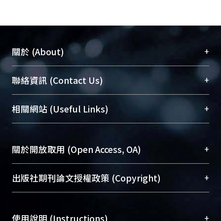
+
關於 (About)
臺大位居世界頂尖大學之列，為永久珍藏及向國際
+
聯絡資訊 (Contact Us)
展現本校豐碩的研究成果及學術能量，圖書館整合
機構典藏（NTUR）與學術庫（AH）不同功能平
總館學科館員
(Main Library)
+
相關網站 (Useful Links)
台，成為臺大學術典藏NTU scholars。期能整合研
醫學圖書館學科館員
(Medical Library)
究能量、促進交流合作、保存學術產出、推廣研究
社會科學院辜振甫紀念圖書館學科館員
(Social
成果。
Sciences Library)
+
關於開放取用 (Open Access, OA)
To permanently archive and promote researcher
profiles and scholarly works, Library integrates the
開放取用是從使用者角度提升資訊取用性的社會運
+
出版社期刊論文授權政策 (Copyright)
services of “NTU Repository” with “Academic
動，應用在學術研究上是透過將研究著作公開供使
Hub” to form NTU Scholars.
用者自由取閱，以促進學術傳播及因應期刊訂購費
請確認所上傳的全文是原創的內容，若該文件包
用逐年攀升。同時可加速研究發展、提升研究影響
+
使用說明 (Instructions)
含部分內容的版權非匯入者所有，或由第三方贊