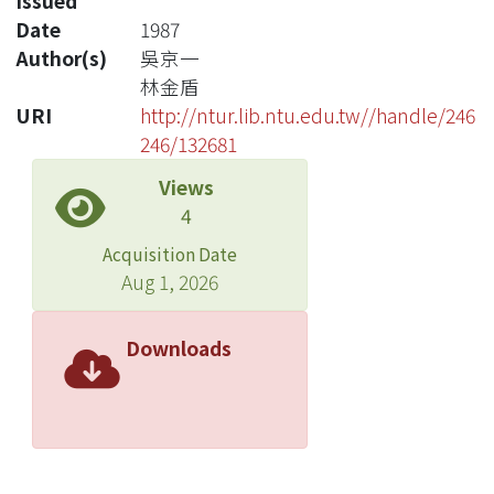
Issued
Date
1987
Author(s)
吳京一
林金盾
URI
http://ntur.lib.ntu.edu.tw//handle/246
246/132681
Views
4
Acquisition Date
Aug 1, 2026
Downloads