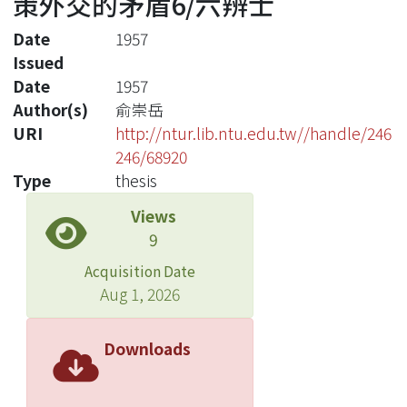
策外交的矛盾6/六辨士
Date
1957
Issued
Date
1957
Author(s)
俞崇岳
URI
http://ntur.lib.ntu.edu.tw//handle/246
246/68920
Type
thesis
Views
9
Acquisition Date
Aug 1, 2026
Downloads