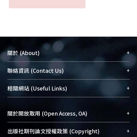
+
關於 (About)
臺大位居世界頂尖大學之列，為永久珍藏及向國際
+
聯絡資訊 (Contact Us)
展現本校豐碩的研究成果及學術能量，圖書館整合
機構典藏（NTUR）與學術庫（AH）不同功能平
總館學科館員
(Main Library)
+
相關網站 (Useful Links)
台，成為臺大學術典藏NTU scholars。期能整合研
醫學圖書館學科館員
(Medical Library)
究能量、促進交流合作、保存學術產出、推廣研究
社會科學院辜振甫紀念圖書館學科館員
(Social
成果。
Sciences Library)
+
關於開放取用 (Open Access, OA)
To permanently archive and promote researcher
profiles and scholarly works, Library integrates the
開放取用是從使用者角度提升資訊取用性的社會運
+
出版社期刊論文授權政策 (Copyright)