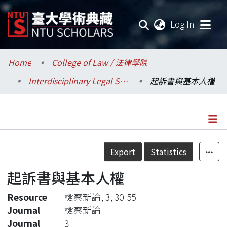
(current
Log In
Communities & Collections
Home
College of Law / 法律學院
Interdisciplinary Legal Studies / 科際整合法律學研究所
起訴書與基本人權
Research Outputs
Fundings & Projects
Researchers
Details
Export
Statistics
Organizations
起訴書與基本人權
Statistics
Resource
檢察新論, 3, 30-55
Journal
檢察新論
Journal
3