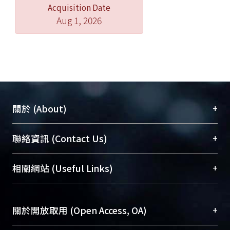
Acquisition Date
Aug 1, 2026
+
關於 (About)
臺大位居世界頂尖大學之列，為永久珍藏及向國際
+
聯絡資訊 (Contact Us)
展現本校豐碩的研究成果及學術能量，圖書館整合
機構典藏（NTUR）與學術庫（AH）不同功能平
總館學科館員
(Main Library)
+
相關網站 (Useful Links)
台，成為臺大學術典藏NTU scholars。期能整合研
醫學圖書館學科館員
(Medical Library)
究能量、促進交流合作、保存學術產出、推廣研究
社會科學院辜振甫紀念圖書館學科館員
(Social
成果。
Sciences Library)
+
關於開放取用 (Open Access, OA)
To permanently archive and promote researcher