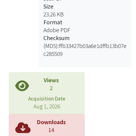
Size
23.26 KB
Format
Adobe PDF
Checksum
(MD5):ffb33427b03a6e1dffb13b07e
c285509
Views
2
Acquisition Date
Aug 1, 2026
Downloads
14