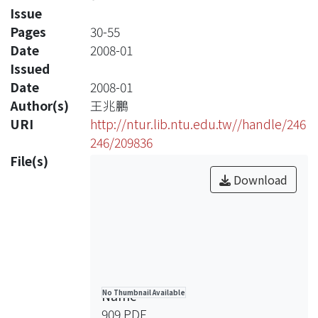
Issue
Pages
30-55
Date
2008-01
Issued
Date
2008-01
Author(s)
王兆鵬
URI
http://ntur.lib.ntu.edu.tw//handle/246
246/209836
File(s)
Download
Name
No Thumbnail Available
909.PDF