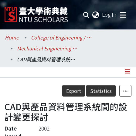
(current
Log In
Communities & Collections
Home
College of Engineering / 工學院
Mechanical Engineering / 機械工程學系
Research Outputs
CAD與產品資料管理系統間的設計變更探討
Fundings & Projects
Researchers
Details
Export
Statistics
Organizations
CAD與產品資料管理系統間的設
Statistics
計變更探討
Date
2002