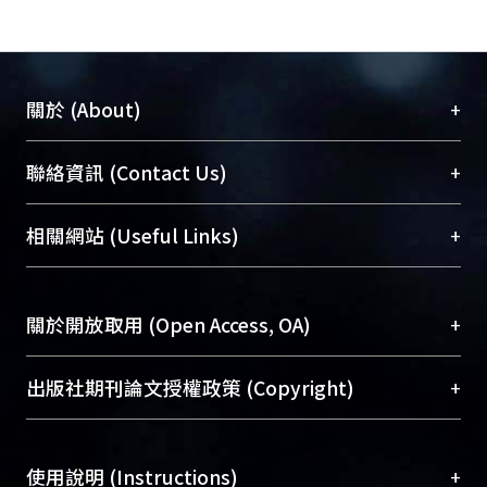
+
關於 (About)
臺大位居世界頂尖大學之列，為永久珍藏及向國際
+
聯絡資訊 (Contact Us)
展現本校豐碩的研究成果及學術能量，圖書館整合
機構典藏（NTUR）與學術庫（AH）不同功能平
總館學科館員
(Main Library)
+
相關網站 (Useful Links)
台，成為臺大學術典藏NTU scholars。期能整合研
醫學圖書館學科館員
(Medical Library)
究能量、促進交流合作、保存學術產出、推廣研究
社會科學院辜振甫紀念圖書館學科館員
(Social
成果。
Sciences Library)
+
關於開放取用 (Open Access, OA)
To permanently archive and promote researcher
profiles and scholarly works, Library integrates the
開放取用是從使用者角度提升資訊取用性的社會運
+
出版社期刊論文授權政策 (Copyright)
services of “NTU Repository” with “Academic
動，應用在學術研究上是透過將研究著作公開供使
Hub” to form NTU Scholars.
用者自由取閱，以促進學術傳播及因應期刊訂購費
請確認所上傳的全文是原創的內容，若該文件包
用逐年攀升。同時可加速研究發展、提升研究影響
+
使用說明 (Instructions)
含部分內容的版權非匯入者所有，或由第三方贊