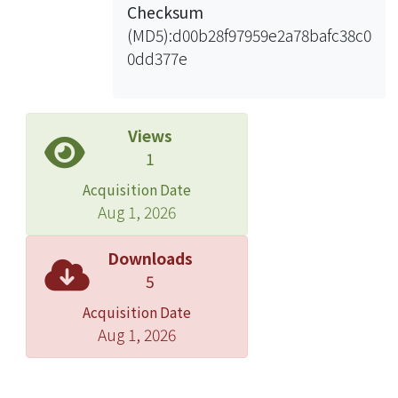
Checksum
(MD5):d00b28f97959e2a78bafc38c0
0dd377e
Views
1
Acquisition Date
Aug 1, 2026
Downloads
5
Acquisition Date
Aug 1, 2026