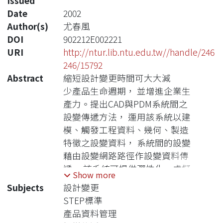
Issued
Date
2002
Author(s)
尤春風
DOI
902212E002221
URI
http://ntur.lib.ntu.edu.tw//handle/246
246/15792
Abstract
縮短設計變更時間可大大減
少產品生命週期， 並增進企業生
產力。提出CAD與PDM系統間之
設變傳遞方法， 運用該系統以建
模、觸發工程資料、幾何、製造
特徵之設變資料， 系統間的設變
藉由設變網路路徑作設變資料傳
遞， 該系統可提供彈性化、虛擬
Show more
整合的方式以建構設變傳遞系統
Subjects
設計變更
運作環境， 透過設變網路的定義
STEP標準
與推理邏輯將設變影響項目與設
產品資料管理
變順序計算出來， 並進行實際設