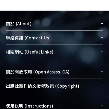
+
關於 (About)
臺大位居世界頂尖大學之列，為永久珍藏及向國際
+
聯絡資訊 (Contact Us)
展現本校豐碩的研究成果及學術能量，圖書館整合
機構典藏（NTUR）與學術庫（AH）不同功能平
總館學科館員
(Main Library)
+
相關網站 (Useful Links)
台，成為臺大學術典藏NTU scholars。期能整合研
醫學圖書館學科館員
(Medical Library)
究能量、促進交流合作、保存學術產出、推廣研究
社會科學院辜振甫紀念圖書館學科館員
(Social
成果。
Sciences Library)
+
關於開放取用 (Open Access, OA)
To permanently archive and promote researcher
profiles and scholarly works, Library integrates the
開放取用是從使用者角度提升資訊取用性的社會運
+
出版社期刊論文授權政策 (Copyright)
services of “NTU Repository” with “Academic
動，應用在學術研究上是透過將研究著作公開供使
Hub” to form NTU Scholars.
用者自由取閱，以促進學術傳播及因應期刊訂購費
請確認所上傳的全文是原創的內容，若該文件包
用逐年攀升。同時可加速研究發展、提升研究影響
+
使用說明 (Instructions)
含部分內容的版權非匯入者所有，或由第三方贊