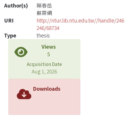
Author(s)
賴春岳
蘇霖綢
URI
http://ntur.lib.ntu.edu.tw//handle/246
246/68734
Type
thesis
Views
5
Acquisition Date
Aug 1, 2026
Downloads