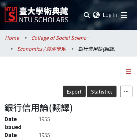
(current
Log In
Communities & Collections
Home
College of Social Sciences / 社會科學院
Economics / 經濟學系
銀行信用論(翻譯)
Research Outputs
Fundings & Projects
Researchers
Details
Export
Statistics
Organizations
銀行信用論(翻譯)
Statistics
Date
1955
Issued
Date
1955