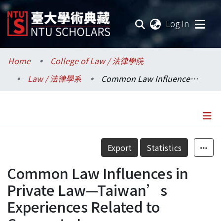
(current
Log In
Communities & Collections
Home
College of Law / 法律學院
Law / 法律學系
Common Law Influences in Private Law—Taiwan’s Experiences Related to Corporate Law
Research Outputs
Fundings & Projects
Researchers
Details
Export
Statistics
Organizations
Common Law Influences in
Statistics
Private Law—Taiwan’s
Experiences Related to