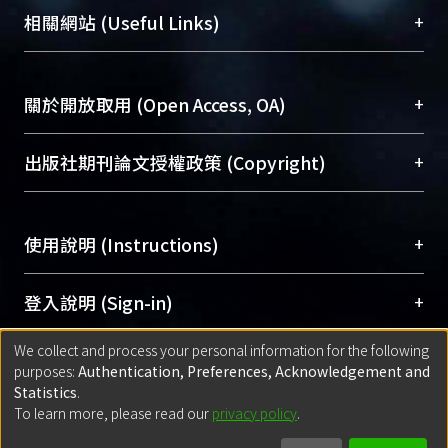
機構典藏（NTUR）與學術庫（AH）不同功能平
總館學科館員
(Main Library)
+
相關網站 (Useful Links)
台，成為臺大學術典藏NTU scholars。期能整合研
醫學圖書館學科館員
(Medical Library)
究能量、促進交流合作、保存學術產出、推廣研究
社會科學院辜振甫紀念圖書館學科館員
(Social
成果。
Sciences Library)
+
關於開放取用 (Open Access, OA)
To permanently archive and promote researcher
profiles and scholarly works, Library integrates the
開放取用是從使用者角度提升資訊取用性的社會運
+
出版社期刊論文授權政策 (Copyright)
services of “NTU Repository” with “Academic
動，應用在學術研究上是透過將研究著作公開供使
Hub” to form NTU Scholars.
用者自由取閱，以促進學術傳播及因應期刊訂購費
請確認所上傳的全文是原創的內容，若該文件包
用逐年攀升。同時可加速研究發展、提升研究影響
+
使用說明 (Instructions)
含部分內容的版權非匯入者所有，或由第三方贊
力，NTU Scholars即為本校的開放取用典藏（OA
助與合作完成，請確認該版權所有者及第三方同
Archive）平台。
（點選深入了解OA）
意提供此授權。
網站簡介
(Quickstart Guide)
+
登入說明 (Sign-in)
Please represent that the submission is your
使用手冊
(Instruction Manual)
original work, and that you have the right to
We collect and process your personal information for the following
線上預約服務
(Booking Service)
方案一：
臺灣大學計算機中心帳號登入
+
匯入著作 (Submission)
purposes:
Authentication, Preferences, Acknowledgement and
grant the rights to upload.
(With C&INC Email Account)
Statistics
.
方案二：
ORCID帳號登入
(With ORCID)
To learn more, please read our
privacy policy
.
若欲上傳已出版的全文電子檔，可使用
Open
方案一：
定期更新ORCID者，以ID匯入
(Search
policy finder
網站查詢，以確認出版單位之版權
for identifier (ORCID))