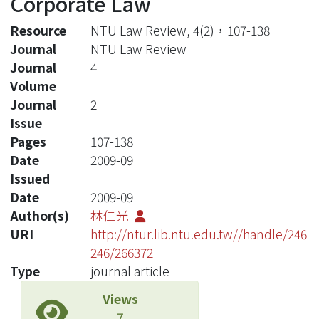
Corporate Law
Resource
NTU Law Review, 4(2)，107-138
Journal
NTU Law Review
Journal
4
Volume
Journal
2
Issue
Pages
107-138
Date
2009-09
Issued
Date
2009-09
Author(s)
林仁光
URI
http://ntur.lib.ntu.edu.tw//handle/246
246/266372
Type
journal article
Views
7