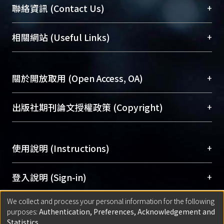
臺大位居世界頂尖大學之列，為永久珍藏及向國際
+
聯絡資訊 (Contact Us)
展現本校豐碩的研究成果及學術能量，圖書館整合
機構典藏（NTUR）與學術庫（AH）不同功能平
總館學科館員
(Main Library)
+
相關網站 (Useful Links)
台，成為臺大學術典藏NTU scholars。期能整合研
醫學圖書館學科館員
(Medical Library)
究能量、促進交流合作、保存學術產出、推廣研究
社會科學院辜振甫紀念圖書館學科館員
(Social
成果。
Sciences Library)
+
關於開放取用 (Open Access, OA)
To permanently archive and promote researcher
profiles and scholarly works, Library integrates the
開放取用是從使用者角度提升資訊取用性的社會運
+
出版社期刊論文授權政策 (Copyright)
services of “NTU Repository” with “Academic
動，應用在學術研究上是透過將研究著作公開供使
Hub” to form NTU Scholars.
用者自由取閱，以促進學術傳播及因應期刊訂購費
請確認所上傳的全文是原創的內容，若該文件包
用逐年攀升。同時可加速研究發展、提升研究影響
+
使用說明 (Instructions)
含部分內容的版權非匯入者所有，或由第三方贊
力，NTU Scholars即為本校的開放取用典藏（OA
助與合作完成，請確認該版權所有者及第三方同
Archive）平台。
（點選深入了解OA）
意提供此授權。
網站簡介
(Quickstart Guide)
+
登入說明 (Sign-in)
Please represent that the submission is your
使用手冊
(Instruction Manual)
original work, and that you have the right to
We collect and process your personal information for the following
線上預約服務
(Booking Service)
方案一：
臺灣大學計算機中心帳號登入
+
匯入著作 (Submission)
purposes:
Authentication, Preferences, Acknowledgement and
grant the rights to upload.
(With C&INC Email Account)
Statistics
.