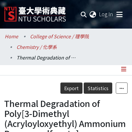
(current
Log In
Communities & Collections
Home
College of Science / 理學院
Chemistry / 化學系
Research Outputs
Thermal Degradation of Poly[3-Dimethyl (Acryloyloxyethyl) Ammonium Propanesulfonate]
Fundings & Projects
Researchers
Details
Export
Statistics
Organizations
Thermal Degradation of
Statistics
Poly[3-Dimethyl
(Acryloyloxyethyl) Ammonium