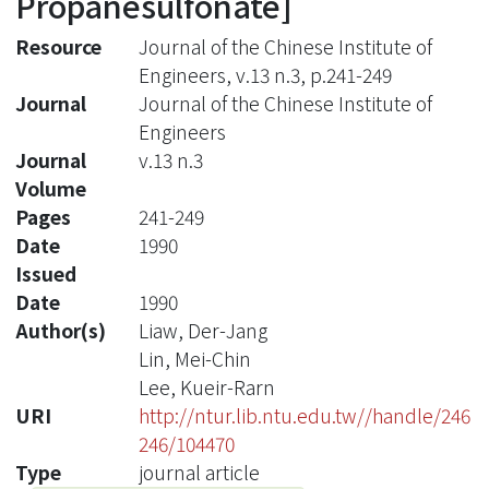
Propanesulfonate]
Resource
Journal of the Chinese Institute of
Engineers, v.13 n.3, p.241-249
Journal
Journal of the Chinese Institute of
Engineers
Journal
v.13 n.3
Volume
Pages
241-249
Date
1990
Issued
Date
1990
Author(s)
Liaw, Der-Jang
Lin, Mei-Chin
Lee, Kueir-Rarn
URI
http://ntur.lib.ntu.edu.tw//handle/246
246/104470
Type
journal article