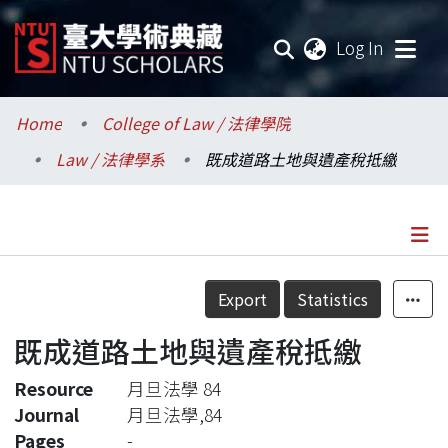
(current
Log In
Communities & Collections
Home
College of Law / 法律學院
Law / 法律學系
既成道路土地與遺產稅抵繳
Research Outputs
Fundings & Projects
Researchers
Details
Export
Statistics
Organizations
既成道路土地與遺產稅抵繳
Statistics
Resource
月旦法學 84
Journal
月旦法學,84
Pages
-