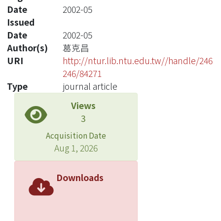
Date
2002-05
Issued
Date
2002-05
Author(s)
葛克昌
URI
http://ntur.lib.ntu.edu.tw//handle/246
246/84271
Type
journal article
Views
3
Acquisition Date
Aug 1, 2026
Downloads