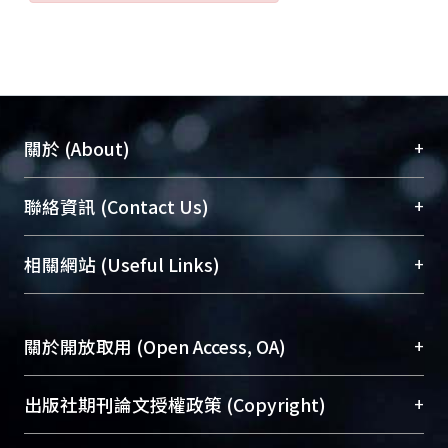
+
關於 (About)
臺大位居世界頂尖大學之列，為永久珍藏及向國際
+
聯絡資訊 (Contact Us)
展現本校豐碩的研究成果及學術能量，圖書館整合
機構典藏（NTUR）與學術庫（AH）不同功能平
總館學科館員
(Main Library)
+
相關網站 (Useful Links)
台，成為臺大學術典藏NTU scholars。期能整合研
醫學圖書館學科館員
(Medical Library)
究能量、促進交流合作、保存學術產出、推廣研究
社會科學院辜振甫紀念圖書館學科館員
(Social
成果。
Sciences Library)
+
關於開放取用 (Open Access, OA)
To permanently archive and promote researcher
profiles and scholarly works, Library integrates the
開放取用是從使用者角度提升資訊取用性的社會運
+
出版社期刊論文授權政策 (Copyright)
services of “NTU Repository” with “Academic
動，應用在學術研究上是透過將研究著作公開供使