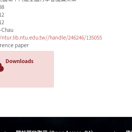
88
12
12
I-Chau
//ntur.lib.ntu.edu.tw//handle/246246/135055
rence paper
Downloads