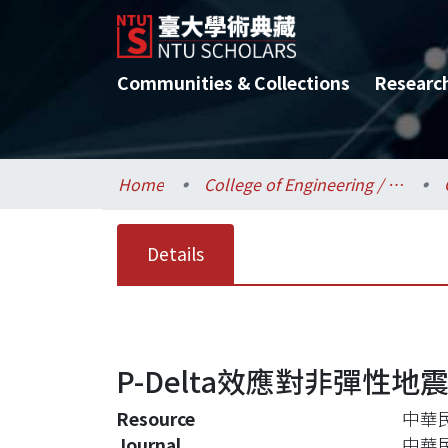
Communities & Collections
Researc
Home
College of Engineering / 工學院
Details
P-Delta效應對非彈性
Resource
中華民
Journal
中華