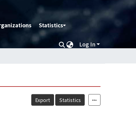
rganizations
Statistics
Log In
Export
Statistics