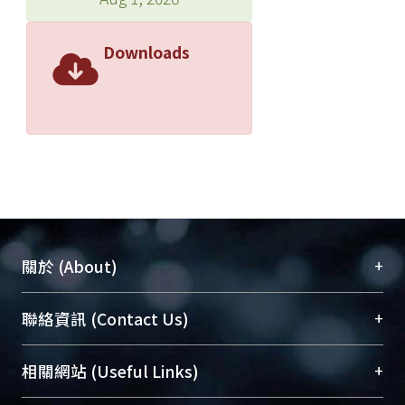
Downloads
+
關於 (About)
臺大位居世界頂尖大學之列，為永久珍藏及向國際
+
聯絡資訊 (Contact Us)
展現本校豐碩的研究成果及學術能量，圖書館整合
機構典藏（NTUR）與學術庫（AH）不同功能平
總館學科館員
(Main Library)
+
相關網站 (Useful Links)
台，成為臺大學術典藏NTU scholars。期能整合研
醫學圖書館學科館員
(Medical Library)