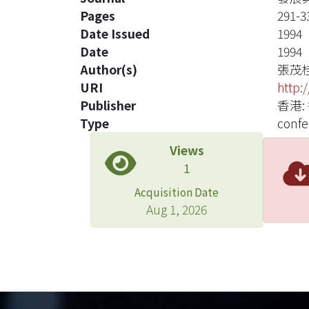
Pages
291-3
Date Issued
1994
Date
1994
Author(s)
張茂
URI
http:
Publisher
香港
Type
confe
Views
1
Acquisition Date
Aug 1, 2026