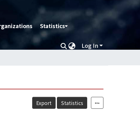
rganizations
Statistics
Log In
Export
Statistics