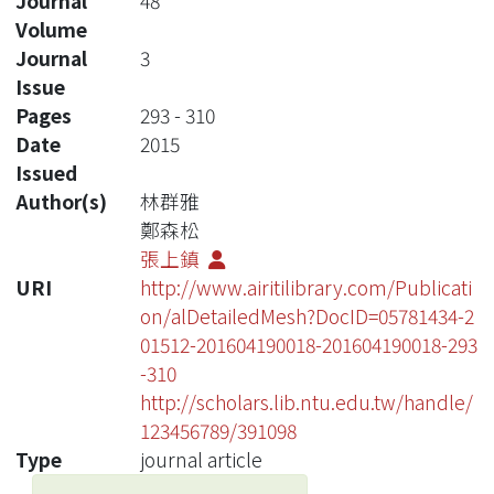
Journal
48
Volume
Journal
3
Issue
Pages
293 - 310
Date
2015
Issued
Author(s)
林群雅
鄭森松
張上鎮
URI
http://www.airitilibrary.com/Publicati
on/alDetailedMesh?DocID=05781434-2
01512-201604190018-201604190018-293
-310
http://scholars.lib.ntu.edu.tw/handle/
123456789/391098
Type
journal article