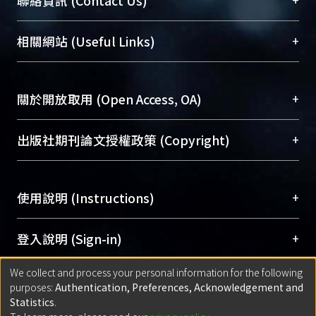
聯絡資訊 (Contact Us)
展現本校豐碩的研究成果及學術能量，圖書館整合
機構典藏（NTUR）與學術庫（AH）不同功能平
總館學科館員
(Main Library)
+
相關網站 (Useful Links)
台，成為臺大學術典藏NTU scholars。期能整合研
醫學圖書館學科館員
(Medical Library)
究能量、促進交流合作、保存學術產出、推廣研究
社會科學院辜振甫紀念圖書館學科館員
(Social
成果。
Sciences Library)
+
關於開放取用 (Open Access, OA)
To permanently archive and promote researcher
profiles and scholarly works, Library integrates the
開放取用是從使用者角度提升資訊取用性的社會運
+
出版社期刊論文授權政策 (Copyright)
services of “NTU Repository” with “Academic
動，應用在學術研究上是透過將研究著作公開供使
Hub” to form NTU Scholars.
用者自由取閱，以促進學術傳播及因應期刊訂購費
請確認所上傳的全文是原創的內容，若該文件包
用逐年攀升。同時可加速研究發展、提升研究影響
+
使用說明 (Instructions)
含部分內容的版權非匯入者所有，或由第三方贊
力，NTU Scholars即為本校的開放取用典藏（OA
助與合作完成，請確認該版權所有者及第三方同
Archive）平台。
（點選深入了解OA）
意提供此授權。
網站簡介
(Quickstart Guide)
+
登入說明 (Sign-in)
Please represent that the submission is your
使用手冊
(Instruction Manual)
original work, and that you have the right to
We collect and process your personal information for the following
線上預約服務
(Booking Service)
方案一：
臺灣大學計算機中心帳號登入
+
匯入著作 (Submission)
purposes:
Authentication, Preferences, Acknowledgement and
grant the rights to upload.
(With C&INC Email Account)
Statistics
.
方案二：
ORCID帳號登入
(With ORCID)