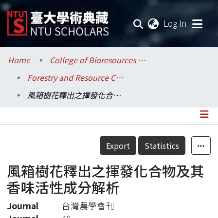
(current
Log In
Communities & Collections
Home
College of Bioresources and Agriculture / 生物資源暨農學院
Forestry and Resource Conservation / 森林環境暨資源學系
Research Outputs
風箱樹花釋出之揮發化合物及其香味活性成分解析
Fundings & Projects
Researchers
Details
Export
Statistics
Organizations
風箱樹花釋出之揮發化合物及其
Statistics
香味活性成分解析
Journal
台灣農學會刊