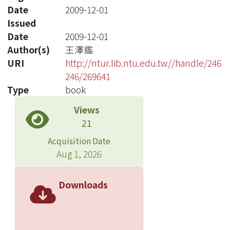
Date
2009-12-01
Issued
Date
2009-12-01
Author(s)
王澤鑑
URI
http://ntur.lib.ntu.edu.tw//handle/246
246/269641
Type
book
Views
21
Acquisition Date
Aug 1, 2026
Downloads