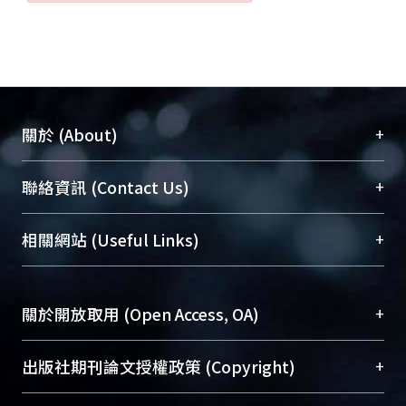
+
關於 (About)
臺大位居世界頂尖大學之列，為永久珍藏及向國際
+
聯絡資訊 (Contact Us)
展現本校豐碩的研究成果及學術能量，圖書館整合
機構典藏（NTUR）與學術庫（AH）不同功能平
總館學科館員
(Main Library)
+
相關網站 (Useful Links)
台，成為臺大學術典藏NTU scholars。期能整合研
醫學圖書館學科館員
(Medical Library)
究能量、促進交流合作、保存學術產出、推廣研究
社會科學院辜振甫紀念圖書館學科館員
(Social
成果。
Sciences Library)
+
關於開放取用 (Open Access, OA)
To permanently archive and promote researcher
profiles and scholarly works, Library integrates the
開放取用是從使用者角度提升資訊取用性的社會運
+
出版社期刊論文授權政策 (Copyright)
services of “NTU Repository” with “Academic
動，應用在學術研究上是透過將研究著作公開供使