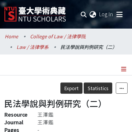
(current
Log In
Communities & Collections
Home
College of Law / 法律學院
Law / 法律學系
民法學說與判例研究（二）
Research Outputs
Fundings & Projects
Researchers
Details
Export
Statistics
Organizations
民法學說與判例研究（二）
Statistics
Resource
王澤鑑
Journal
王澤鑑
Pages
-