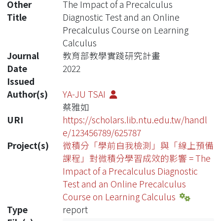
Other
The Impact of a Precalculus
Title
Diagnostic Test and an Online
Precalculus Course on Learning
Calculus
Journal
教育部教學實踐研究計畫
Date
2022
Issued
Author(s)
YA-JU TSAI
蔡雅如
URI
https://scholars.lib.ntu.edu.tw/handl
e/123456789/625787
Project(s)
微積分「學前自我檢測」與「線上預備
課程」對微積分學習成效的影響 = The
Impact of a Precalculus Diagnostic
Test and an Online Precalculus
Course on Learning Calculus
Type
report