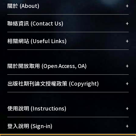
+
關於 (About)
臺大位居世界頂尖大學之列，為永久珍藏及向國際
+
聯絡資訊 (Contact Us)
展現本校豐碩的研究成果及學術能量，圖書館整合
機構典藏（NTUR）與學術庫（AH）不同功能平
總館學科館員
(Main Library)
+
相關網站 (Useful Links)
台，成為臺大學術典藏NTU scholars。期能整合研
醫學圖書館學科館員
(Medical Library)
究能量、促進交流合作、保存學術產出、推廣研究
社會科學院辜振甫紀念圖書館學科館員
(Social
成果。
Sciences Library)
+
關於開放取用 (Open Access, OA)
To permanently archive and promote researcher
profiles and scholarly works, Library integrates the
開放取用是從使用者角度提升資訊取用性的社會運
+
出版社期刊論文授權政策 (Copyright)
services of “NTU Repository” with “Academic
動，應用在學術研究上是透過將研究著作公開供使
Hub” to form NTU Scholars.
用者自由取閱，以促進學術傳播及因應期刊訂購費
請確認所上傳的全文是原創的內容，若該文件包
用逐年攀升。同時可加速研究發展、提升研究影響
+
使用說明 (Instructions)
含部分內容的版權非匯入者所有，或由第三方贊
力，NTU Scholars即為本校的開放取用典藏（OA
助與合作完成，請確認該版權所有者及第三方同
Archive）平台。
（點選深入了解OA）
意提供此授權。
網站簡介
(Quickstart Guide)
+
登入說明 (Sign-in)
Please represent that the submission is your
使用手冊
(Instruction Manual)