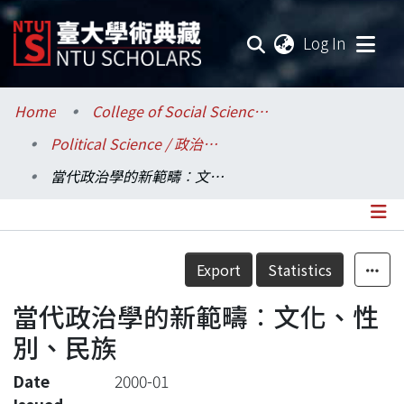
(current
Log In
Communities & Collections
Home
College of Social Sciences / 社會科學院
Political Science / 政治學系
Research Outputs
當代政治學的新範疇︰文化、性別、民族
Fundings & Projects
Researchers
Details
Export
Statistics
Organizations
當代政治學的新範疇︰文化、性
Statistics
別、民族
Date
2000-01