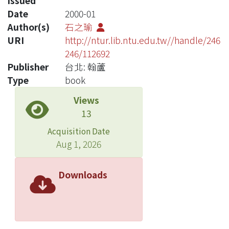
Issued
Date
2000-01
Author(s)
石之瑜
URI
http://ntur.lib.ntu.edu.tw//handle/246
246/112692
Publisher
台北: 翰蘆
Type
book
Views
13
Acquisition Date
Aug 1, 2026
Downloads