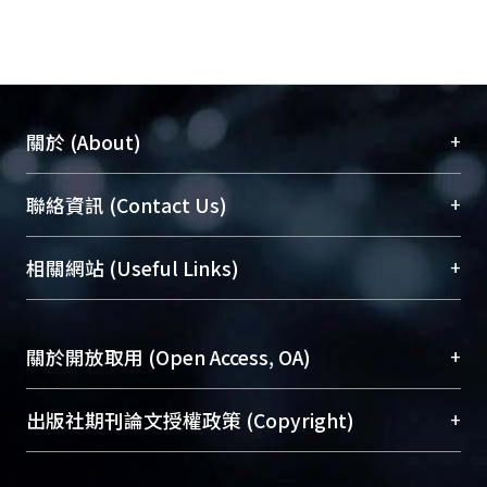
+
關於 (About)
臺大位居世界頂尖大學之列，為永久珍藏及向國際
+
聯絡資訊 (Contact Us)
展現本校豐碩的研究成果及學術能量，圖書館整合
機構典藏（NTUR）與學術庫（AH）不同功能平
總館學科館員
(Main Library)
+
相關網站 (Useful Links)
台，成為臺大學術典藏NTU scholars。期能整合研
醫學圖書館學科館員
(Medical Library)
究能量、促進交流合作、保存學術產出、推廣研究
社會科學院辜振甫紀念圖書館學科館員
(Social
成果。
Sciences Library)
+
關於開放取用 (Open Access, OA)
To permanently archive and promote researcher
profiles and scholarly works, Library integrates the
開放取用是從使用者角度提升資訊取用性的社會運
+
出版社期刊論文授權政策 (Copyright)
services of “NTU Repository” with “Academic
動，應用在學術研究上是透過將研究著作公開供使
Hub” to form NTU Scholars.
用者自由取閱，以促進學術傳播及因應期刊訂購費
請確認所上傳的全文是原創的內容，若該文件包