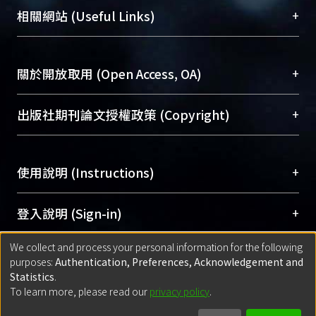
機構典藏（NTUR）與學術庫（AH）不同功能平
總館學科館員
(Main Library)
+
相關網站 (Useful Links)
台，成為臺大學術典藏NTU scholars。期能整合研
醫學圖書館學科館員
(Medical Library)
究能量、促進交流合作、保存學術產出、推廣研究
社會科學院辜振甫紀念圖書館學科館員
(Social
成果。
Sciences Library)
+
關於開放取用 (Open Access, OA)
To permanently archive and promote researcher
profiles and scholarly works, Library integrates the
開放取用是從使用者角度提升資訊取用性的社會運
+
出版社期刊論文授權政策 (Copyright)
services of “NTU Repository” with “Academic
動，應用在學術研究上是透過將研究著作公開供使
Hub” to form NTU Scholars.
用者自由取閱，以促進學術傳播及因應期刊訂購費
請確認所上傳的全文是原創的內容，若該文件包
用逐年攀升。同時可加速研究發展、提升研究影響
+
使用說明 (Instructions)
含部分內容的版權非匯入者所有，或由第三方贊
力，NTU Scholars即為本校的開放取用典藏（OA
助與合作完成，請確認該版權所有者及第三方同
Archive）平台。
（點選深入了解OA）
意提供此授權。
網站簡介
(Quickstart Guide)
+
登入說明 (Sign-in)
Please represent that the submission is your
使用手冊
(Instruction Manual)
original work, and that you have the right to
We collect and process your personal information for the following
線上預約服務
(Booking Service)
方案一：
臺灣大學計算機中心帳號登入
+
匯入著作 (Submission)
purposes:
Authentication, Preferences, Acknowledgement and
grant the rights to upload.
(With C&INC Email Account)
Statistics
.
方案二：
ORCID帳號登入
(With ORCID)
To learn more, please read our
privacy policy
.
若欲上傳已出版的全文電子檔，可使用
Open
方案一：
定期更新ORCID者，以ID匯入
(Search
policy finder
網站查詢，以確認出版單位之版權
for identifier (ORCID))