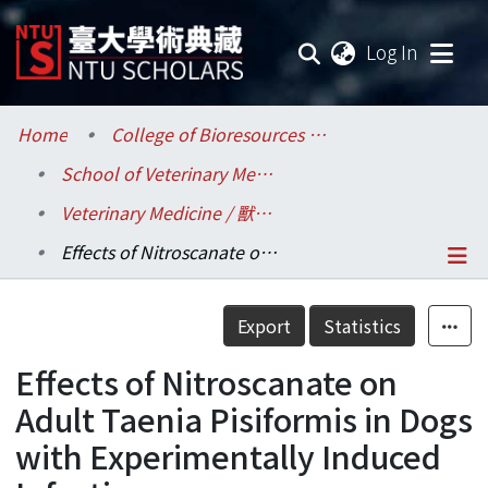
(current
Log In
Communities & Collections
Home
College of Bioresources and Agriculture / 生物資源暨農學院
School of Veterinary Medicine / 獸醫專業學院
Research Outputs
Veterinary Medicine / 獸醫學系
Fundings & Projects
Effects of Nitroscanate on Adult Taenia Pisiformis in Dogs with Experimentally Induced Infections
Researchers
Details
Export
Statistics
Organizations
Effects of Nitroscanate on
Statistics
Adult Taenia Pisiformis in Dogs
with Experimentally Induced