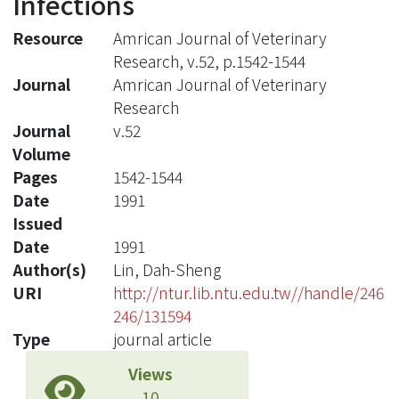
Infections
Resource
Amrican Journal of Veterinary
Research, v.52, p.1542-1544
Journal
Amrican Journal of Veterinary
Research
Journal
v.52
Volume
Pages
1542-1544
Date
1991
Issued
Date
1991
Author(s)
Lin, Dah-Sheng
URI
http://ntur.lib.ntu.edu.tw//handle/246
246/131594
Type
journal article
Views
10