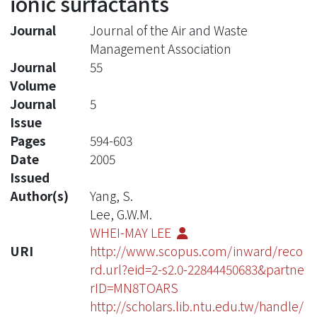
ionic surfactants
Journal
Journal of the Air and Waste
Management Association
Journal
55
Volume
Journal
5
Issue
Pages
594-603
Date
2005
Issued
Author(s)
Yang, S.
Lee, G.W.M.
WHEI-MAY LEE
URI
http://www.scopus.com/inward/reco
rd.url?eid=2-s2.0-22844450683&partne
rID=MN8TOARS
http://scholars.lib.ntu.edu.tw/handle/