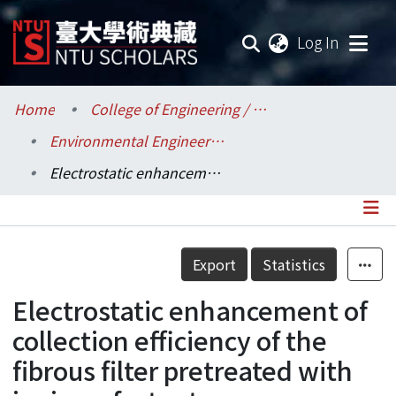
(current
Log In
Communities & Collections
Home
College of Engineering / 工學院
Environmental Engineering / 環境工程學研究所
Research Outputs
Electrostatic enhancement of collection efficiency of the fibrous filter pretreated with ionic surfactants
Fundings & Projects
Researchers
Details
Export
Statistics
Organizations
Electrostatic enhancement of
Statistics
collection efficiency of the
fibrous filter pretreated with