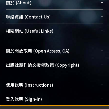
+
關於 (About)
臺大位居世界頂尖大學之列，為永久珍藏及向國際
+
聯絡資訊 (Contact Us)
展現本校豐碩的研究成果及學術能量，圖書館整合
機構典藏（NTUR）與學術庫（AH）不同功能平
總館學科館員
(Main Library)
+
相關網站 (Useful Links)
台，成為臺大學術典藏NTU scholars。期能整合研
醫學圖書館學科館員
(Medical Library)
究能量、促進交流合作、保存學術產出、推廣研究
社會科學院辜振甫紀念圖書館學科館員
(Social
成果。
Sciences Library)
+
關於開放取用 (Open Access, OA)
To permanently archive and promote researcher
profiles and scholarly works, Library integrates the
開放取用是從使用者角度提升資訊取用性的社會運
+
出版社期刊論文授權政策 (Copyright)
services of “NTU Repository” with “Academic
動，應用在學術研究上是透過將研究著作公開供使
Hub” to form NTU Scholars.
用者自由取閱，以促進學術傳播及因應期刊訂購費
請確認所上傳的全文是原創的內容，若該文件包
用逐年攀升。同時可加速研究發展、提升研究影響
+
使用說明 (Instructions)
含部分內容的版權非匯入者所有，或由第三方贊
力，NTU Scholars即為本校的開放取用典藏（OA
助與合作完成，請確認該版權所有者及第三方同
Archive）平台。
（點選深入了解OA）
意提供此授權。
網站簡介
(Quickstart Guide)
+
登入說明 (Sign-in)
Please represent that the submission is your
使用手冊
(Instruction Manual)