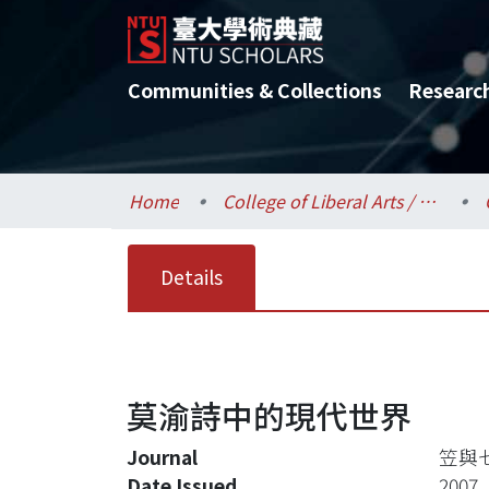
Communities & Collections
Researc
Home
College of Liberal Arts / 文學院
Details
莫渝詩中的現代世界
Journal
笠與
Date Issued
2007