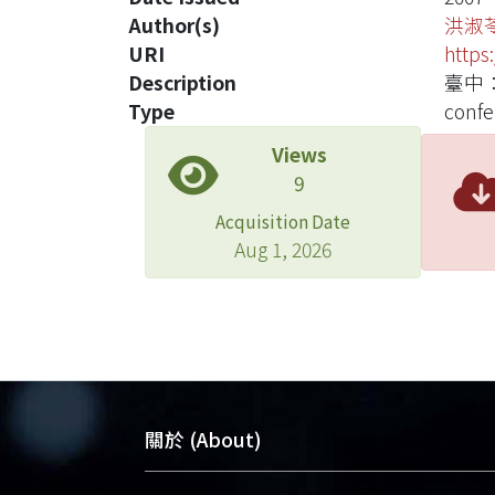
Author(s)
洪淑
URI
https
Description
臺中：
Type
confe
Views
9
Acquisition Date
Aug 1, 2026
關於 (About)