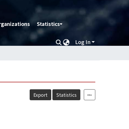
rganizations
Statistics
Log In
Export
Statistics