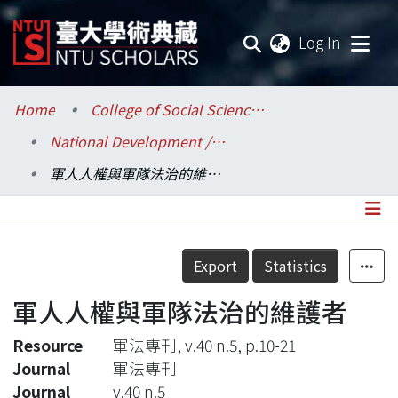
(current
Log In
Communities & Collections
Home
College of Social Sciences / 社會科學院
National Development / 國家發展研究所
Research Outputs
軍人人權與軍隊法治的維護者
Fundings & Projects
Researchers
Details
Export
Statistics
Organizations
軍人人權與軍隊法治的維護者
Statistics
Resource
軍法專刊, v.40 n.5, p.10-21
Journal
軍法專刊
Journal
v.40 n.5