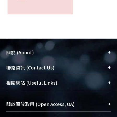
+
關於 (About)
臺大位居世界頂尖大學之列，為永久珍藏及向國際
+
聯絡資訊 (Contact Us)
展現本校豐碩的研究成果及學術能量，圖書館整合
機構典藏（NTUR）與學術庫（AH）不同功能平
總館學科館員
(Main Library)
+
相關網站 (Useful Links)
台，成為臺大學術典藏NTU scholars。期能整合研
醫學圖書館學科館員
(Medical Library)
究能量、促進交流合作、保存學術產出、推廣研究
社會科學院辜振甫紀念圖書館學科館員
(Social
成果。
Sciences Library)
+
關於開放取用 (Open Access, OA)
To permanently archive and promote researcher