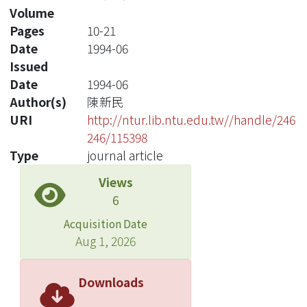
Volume
Pages
10-21
Date
1994-06
Issued
Date
1994-06
Author(s)
陳新民
URI
http://ntur.lib.ntu.edu.tw//handle/246
246/115398
Type
journal article
Views
6
Acquisition Date
Aug 1, 2026
Downloads