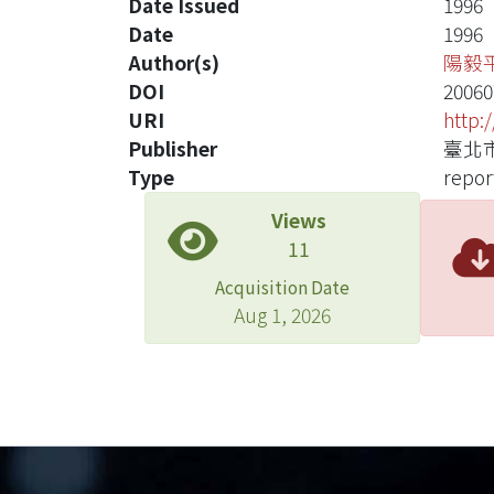
Date Issued
1996
Date
1996
Author(s)
陽毅
DOI
20060
URI
http:
Publisher
臺北
Type
repor
Views
11
Acquisition Date
Aug 1, 2026