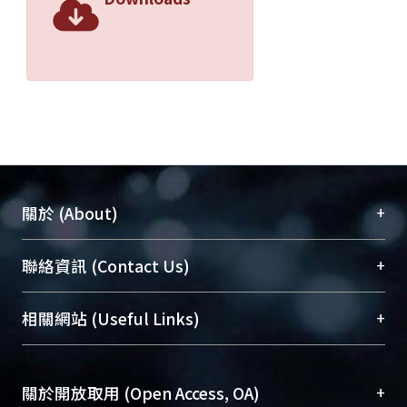
+
關於 (About)
臺大位居世界頂尖大學之列，為永久珍藏及向國際
+
聯絡資訊 (Contact Us)
展現本校豐碩的研究成果及學術能量，圖書館整合
機構典藏（NTUR）與學術庫（AH）不同功能平
總館學科館員
(Main Library)
+
相關網站 (Useful Links)
台，成為臺大學術典藏NTU scholars。期能整合研
醫學圖書館學科館員
(Medical Library)
究能量、促進交流合作、保存學術產出、推廣研究
社會科學院辜振甫紀念圖書館學科館員
(Social
成果。
Sciences Library)
+
關於開放取用 (Open Access, OA)