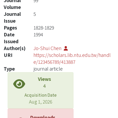
Journal
99
Volume
Journal
5
Issue
Pages
1828-1829
Date
1994
Issued
Author(s)
Jo-Shui Chen
URI
https://scholars.lib.ntu.edu.tw/handl
e/123456789/413887
Type
journal article
Views
4
Acquisition Date
Aug 1, 2026
Downloads