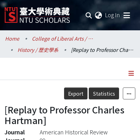
(current
Log In
Communities & Collections
Home
College of Liberal Arts / 文學院
History / 歷史學系
[Replay to Professor Charles Hartman]
Research Outputs
Fundings & Projects
Researchers
Details
Export
Statistics
Organizations
[Replay to Professor Charles
Statistics
Hartman]
Journal
American Historical Review