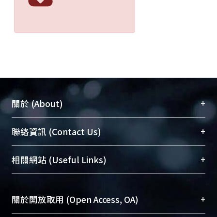
+
關於 (About)
臺大位居世界頂尖大學之列，為永久珍藏及向國際
+
聯絡資訊 (Contact Us)
展現本校豐碩的研究成果及學術能量，圖書館整合
機構典藏（NTUR）與學術庫（AH）不同功能平
總館學科館員
(Main Library)
+
相關網站 (Useful Links)
台，成為臺大學術典藏NTU scholars。期能整合研
醫學圖書館學科館員
(Medical Library)
究能量、促進交流合作、保存學術產出、推廣研究
社會科學院辜振甫紀念圖書館學科館員
(Social
成果。
Sciences Library)
+
關於開放取用 (Open Access, OA)
To permanently archive and promote researcher