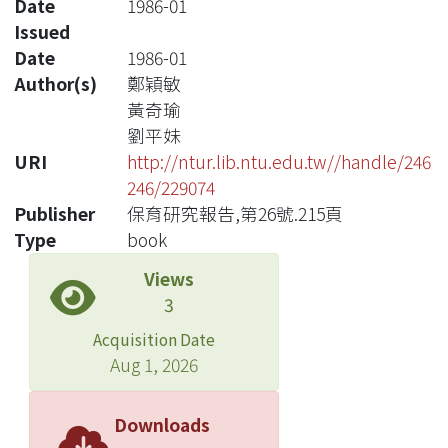
Date
1986-01
Issued
Date
1986-01
Author(s)
鄭穎敏
黃奇瑜
劉平妹
URI
http://ntur.lib.ntu.edu.tw//handle/246
246/229074
Publisher
保育研究報告,第26號.215頁
Type
book
Views
3
Acquisition Date
Aug 1, 2026
Downloads