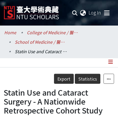
(current
Log In
Communities & Collections
Home
College of Medicine / 醫學院
School of Medicine / 醫學系
Research Outputs
Statin Use and Cataract Surgery - A Nationwide Retrospective Cohort Study
Fundings & Projects
Researchers
Details
Export
Statistics
Organizations
Statin Use and Cataract
Statistics
Surgery - A Nationwide
Retrospective Cohort Study