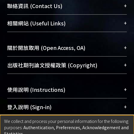
臺大位居世界頂尖大學之列，為永久珍藏及向國際
+
聯絡資訊 (Contact Us)
展現本校豐碩的研究成果及學術能量，圖書館整合
機構典藏（NTUR）與學術庫（AH）不同功能平
總館學科館員
(Main Library)
+
相關網站 (Useful Links)
台，成為臺大學術典藏NTU scholars。期能整合研
醫學圖書館學科館員
(Medical Library)
究能量、促進交流合作、保存學術產出、推廣研究
社會科學院辜振甫紀念圖書館學科館員
(Social
成果。
Sciences Library)
+
關於開放取用 (Open Access, OA)
To permanently archive and promote researcher
profiles and scholarly works, Library integrates the
開放取用是從使用者角度提升資訊取用性的社會運
+
出版社期刊論文授權政策 (Copyright)
services of “NTU Repository” with “Academic
動，應用在學術研究上是透過將研究著作公開供使
Hub” to form NTU Scholars.
用者自由取閱，以促進學術傳播及因應期刊訂購費
請確認所上傳的全文是原創的內容，若該文件包
用逐年攀升。同時可加速研究發展、提升研究影響
+
使用說明 (Instructions)
含部分內容的版權非匯入者所有，或由第三方贊
力，NTU Scholars即為本校的開放取用典藏（OA
助與合作完成，請確認該版權所有者及第三方同
Archive）平台。
（點選深入了解OA）
意提供此授權。
網站簡介
(Quickstart Guide)
+
登入說明 (Sign-in)
Please represent that the submission is your
使用手冊
(Instruction Manual)
original work, and that you have the right to
We collect and process your personal information for the following
線上預約服務
(Booking Service)
方案一：
臺灣大學計算機中心帳號登入
+
匯入著作 (Submission)
purposes:
Authentication, Preferences, Acknowledgement and
grant the rights to upload.
(With C&INC Email Account)
Statistics
.