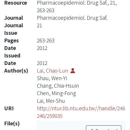
Resource
Pharmacoepidemiol. Drug Saf., 21,
263-263
Journal
Pharmacoepidemiol. Drug Saf.
Journal
21
Issue
Pages
263-263
Date
2012
Issued
Date
2012
Author(s)
Lai, Chao-Lun
Shau, Wen-Yi
Chang, Chia-Hsuin
Chen, Ming-Fong
Lai, Mei-Shu
URI
http://ntur.lib.ntu.edu.tw//handle/246
246/259035
File(s)