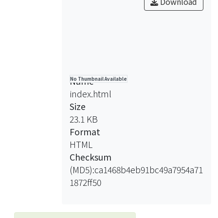
Download
Name
No Thumbnail Available
index.html
Size
23.1 KB
Format
HTML
Checksum
(MD5):ca1468b4eb91bc49a7954a71
1872ff50