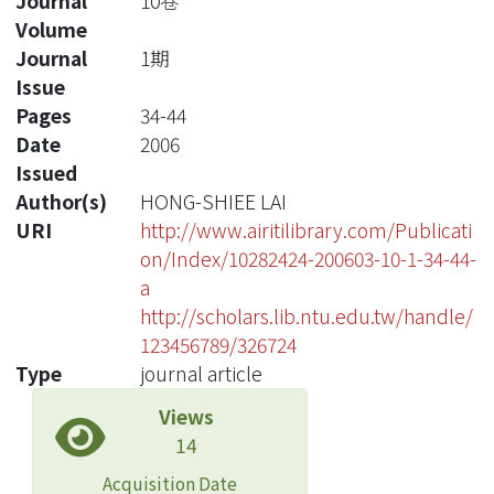
Journal
10卷
Volume
Journal
1期
Issue
Pages
34-44
Date
2006
Issued
Author(s)
HONG-SHIEE LAI
URI
http://www.airitilibrary.com/Publicati
on/Index/10282424-200603-10-1-34-44-
a
http://scholars.lib.ntu.edu.tw/handle/
123456789/326724
Type
journal article
Views
14
Acquisition Date