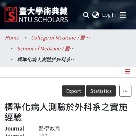
(current
Log In
Communities & Collections
Home
College of Medicine / 醫學院
School of Medicine / 醫學系
Research Outputs
標準化病人測驗於外科系之實施經驗
Fundings & Projects
Researchers
Details
Export
Statistics
Organizations
標準化病人測驗於外科系之實施
Statistics
經驗
Journal
醫學教育