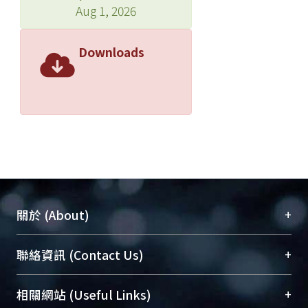
Aug 1, 2026
Downloads
+
關於 (About)
臺大位居世界頂尖大學之列，為永久珍藏及向國際
+
聯絡資訊 (Contact Us)
展現本校豐碩的研究成果及學術能量，圖書館整合
機構典藏（NTUR）與學術庫（AH）不同功能平
總館學科館員
(Main Library)
+
相關網站 (Useful Links)
台，成為臺大學術典藏NTU scholars。期能整合研