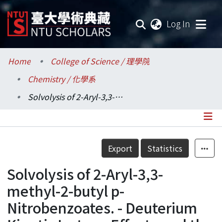
(current
Log In
Communities & Collections
Home
College of Science / 理學院
Chemistry / 化學系
Research Outputs
Solvolysis of 2-Aryl-3,3-methyl-2-butyl p-Nitrobenzoates. - Deuterium Kinetic Isotope Effects and the Linear Free Energy Relationships
Fundings & Projects
Researchers
Details
Export
Statistics
Organizations
Solvolysis of 2-Aryl-3,3-
Statistics
methyl-2-butyl p-
Nitrobenzoates. - Deuterium