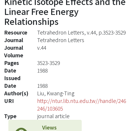
Kinetic Isotope Effects and the
Linear Free Energy
Relationships
Resource
Tetrahedron Letters, v.44, p.3523-3529
Journal
Tetrahedron Letters
Journal
v.44
Volume
Pages
3523-3529
Date
1988
Issued
Date
1988
Author(s)
Liu, Kwang-Ting
URI
http://ntur.lib.ntu.edu.tw//handle/246
246/103605
Type
journal article
Views