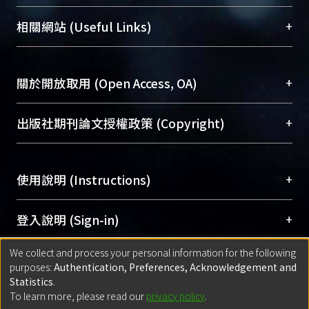
展現本校豐碩的研究成果及學術能量，圖書館整合
機構典藏（NTUR）與學術庫（AH）不同功能平
總館學科館員
(Main Library)
+
相關網站 (Useful Links)
台，成為臺大學術典藏NTU scholars。期能整合研
醫學圖書館學科館員
(Medical Library)
究能量、促進交流合作、保存學術產出、推廣研究
社會科學院辜振甫紀念圖書館學科館員
(Social
成果。
Sciences Library)
+
關於開放取用 (Open Access, OA)
To permanently archive and promote researcher
profiles and scholarly works, Library integrates the
開放取用是從使用者角度提升資訊取用性的社會運
+
出版社期刊論文授權政策 (Copyright)
services of “NTU Repository” with “Academic
動，應用在學術研究上是透過將研究著作公開供使
Hub” to form NTU Scholars.
用者自由取閱，以促進學術傳播及因應期刊訂購費
請確認所上傳的全文是原創的內容，若該文件包
用逐年攀升。同時可加速研究發展、提升研究影響
+
使用說明 (Instructions)
含部分內容的版權非匯入者所有，或由第三方贊
力，NTU Scholars即為本校的開放取用典藏（OA
助與合作完成，請確認該版權所有者及第三方同
Archive）平台。
（點選深入了解OA）
意提供此授權。
網站簡介
(Quickstart Guide)
+
登入說明 (Sign-in)
Please represent that the submission is your
使用手冊
(Instruction Manual)
original work, and that you have the right to
We collect and process your personal information for the following
線上預約服務
(Booking Service)
方案一：
臺灣大學計算機中心帳號登入
+
匯入著作 (Submission)
purposes:
Authentication, Preferences, Acknowledgement and
grant the rights to upload.
(With C&INC Email Account)
Statistics
.
方案二：
ORCID帳號登入
(With ORCID)
To learn more, please read our
privacy policy
.
若欲上傳已出版的全文電子檔，可使用
Open
方案一：
定期更新ORCID者，以ID匯入
(Search