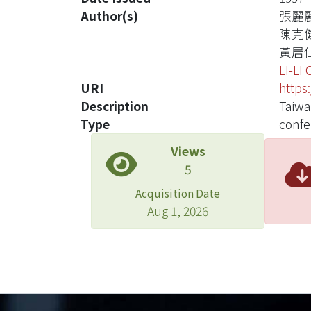
Author(s)
張麗
陳克
黃居
LI-LI
URI
https
Description
Taiw
Type
confe
Views
5
Acquisition Date
Aug 1, 2026