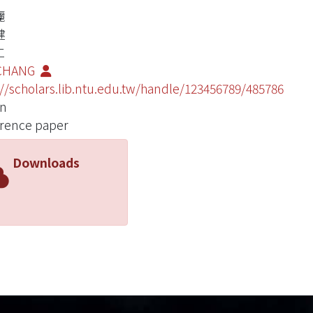
麗
健
仁
 CHANG
://scholars.lib.ntu.edu.tw/handle/123456789/485786
an
rence paper
Downloads