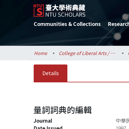
Communities & Collections
Researc
Home
College of Liberal Arts / 文學院
Details
量詞詞典的編輯
Journal
中華
Date Issued
1997