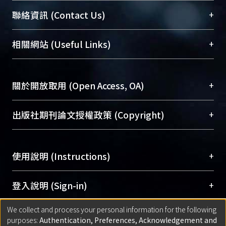
臺大位居世界頂尖大學之列，為永久珍藏及向國際
+
聯絡資訊 (Contact Us)
展現本校豐碩的研究成果及學術能量，圖書館整合
機構典藏（NTUR）與學術庫（AH）不同功能平
總館學科館員
(Main Library)
+
相關網站 (Useful Links)
台，成為臺大學術典藏NTU scholars。期能整合研
醫學圖書館學科館員
(Medical Library)
究能量、促進交流合作、保存學術產出、推廣研究
社會科學院辜振甫紀念圖書館學科館員
(Social
成果。
Sciences Library)
+
關於開放取用 (Open Access, OA)
To permanently archive and promote researcher
profiles and scholarly works, Library integrates the
開放取用是從使用者角度提升資訊取用性的社會運
+
出版社期刊論文授權政策 (Copyright)
services of “NTU Repository” with “Academic
動，應用在學術研究上是透過將研究著作公開供使
Hub” to form NTU Scholars.
用者自由取閱，以促進學術傳播及因應期刊訂購費
請確認所上傳的全文是原創的內容，若該文件包
用逐年攀升。同時可加速研究發展、提升研究影響
+
使用說明 (Instructions)
含部分內容的版權非匯入者所有，或由第三方贊
力，NTU Scholars即為本校的開放取用典藏（OA
助與合作完成，請確認該版權所有者及第三方同
Archive）平台。
（點選深入了解OA）
意提供此授權。
網站簡介
(Quickstart Guide)
+
登入說明 (Sign-in)
Please represent that the submission is your
使用手冊
(Instruction Manual)
original work, and that you have the right to
We collect and process your personal information for the following
線上預約服務
(Booking Service)
方案一：
臺灣大學計算機中心帳號登入
+
匯入著作 (Submission)
purposes:
Authentication, Preferences, Acknowledgement and
grant the rights to upload.