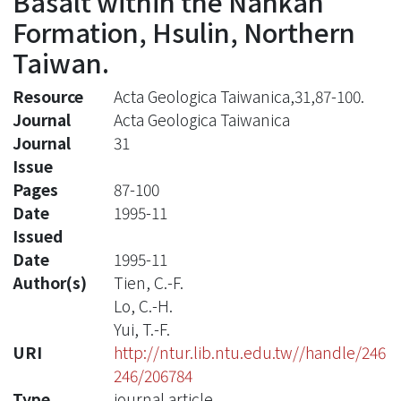
Basalt within the Nankan
Formation, Hsulin, Northern
Taiwan.
Resource
Acta Geologica Taiwanica,31,87-100.
Journal
Acta Geologica Taiwanica
Journal
31
Issue
Pages
87-100
Date
1995-11
Issued
Date
1995-11
Author(s)
Tien, C.-F.
Lo, C.-H.
Yui, T.-F.
URI
http://ntur.lib.ntu.edu.tw//handle/246
246/206784
Type
journal article