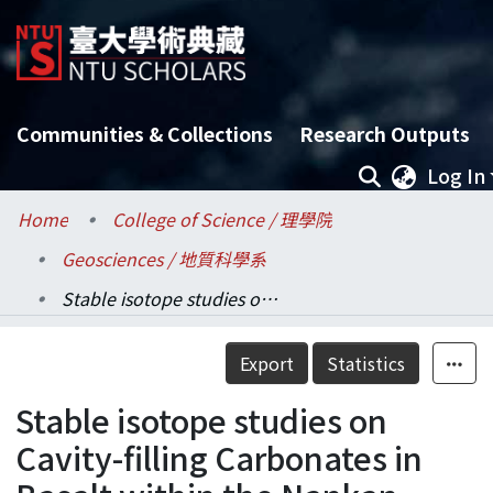
Communities & Collections
Research Outputs
Log In
Home
College of Science / 理學院
Geosciences / 地質科學系
Stable isotope studies on Cavity-filling Carbonates in Basalt within the Nankan Formation, Hsulin, Northern Taiwan.
Details
Export
Statistics
Stable isotope studies on
Cavity-filling Carbonates in