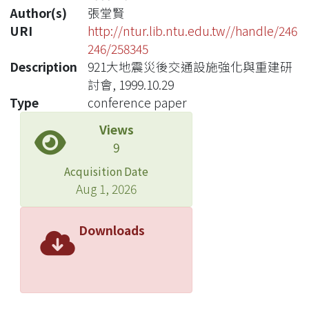
Author(s)
張堂賢
URI
http://ntur.lib.ntu.edu.tw//handle/246
246/258345
Description
921大地震災後交通設施強化與重建研
討會, 1999.10.29
Type
conference paper
Views
9
Acquisition Date
Aug 1, 2026
Downloads