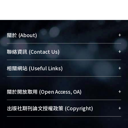
+
關於 (About)
臺大位居世界頂尖大學之列，為永久珍藏及向國際
+
聯絡資訊 (Contact Us)
展現本校豐碩的研究成果及學術能量，圖書館整合
機構典藏（NTUR）與學術庫（AH）不同功能平
總館學科館員
(Main Library)
+
相關網站 (Useful Links)
台，成為臺大學術典藏NTU scholars。期能整合研
醫學圖書館學科館員
(Medical Library)
究能量、促進交流合作、保存學術產出、推廣研究
社會科學院辜振甫紀念圖書館學科館員
(Social
成果。
Sciences Library)
+
關於開放取用 (Open Access, OA)
To permanently archive and promote researcher
profiles and scholarly works, Library integrates the
開放取用是從使用者角度提升資訊取用性的社會運
+
出版社期刊論文授權政策 (Copyright)
services of “NTU Repository” with “Academic
動，應用在學術研究上是透過將研究著作公開供使
Hub” to form NTU Scholars.
用者自由取閱，以促進學術傳播及因應期刊訂購費
請確認所上傳的全文是原創的內容，若該文件包