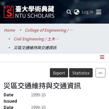
(current
Log In
Communities & Collections
Home
College of Engineering / 工學院
Civil Engineering / 土木工程學系
Research Outputs
災區交通維持與交通資訊
Fundings & Projects
Researchers
Details
Export
Statistics
Organizations
災區交通維持與交通資訊
Statistics
Date
1999-10
Issued
Date
1999-10