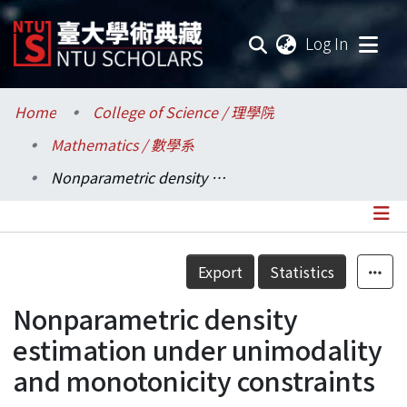
(current
Log In
Communities & Collections
Home
College of Science / 理學院
Mathematics / 數學系
Research Outputs
Nonparametric density estimation under unimodality and monotonicity constraints
Fundings & Projects
Researchers
Details
Export
Statistics
Organizations
Nonparametric density
Statistics
estimation under unimodality
and monotonicity constraints