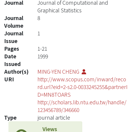
Journal
Journal of Computational and
Graphical Statistics
Journal
8
Volume
Journal
1
Issue
Pages
1-21
Date
1999
Issued
Author(s)
MING-YEN CHENG
URI
http://www.scopus.com/inward/reco
rd.url?eid=2-s2.0-0033245255&partnerI
D=MN8TOARS
http://scholars.lib.ntu.edu.tw/handle/
123456789/346660
Type
journal article
Views