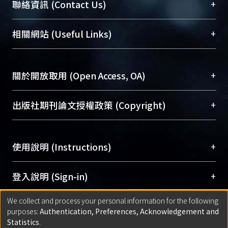
臺大位居世界頂尖大學之列，為永久珍藏及向國際
+
聯絡資訊 (Contact Us)
展現本校豐碩的研究成果及學術能量，圖書館整合
機構典藏（NTUR）與學術庫（AH）不同功能平
總館學科館員
(Main Library)
+
相關網站 (Useful Links)
台，成為臺大學術典藏NTU scholars。期能整合研
醫學圖書館學科館員
(Medical Library)
究能量、促進交流合作、保存學術產出、推廣研究
社會科學院辜振甫紀念圖書館學科館員
(Social
成果。
Sciences Library)
+
關於開放取用 (Open Access, OA)
To permanently archive and promote researcher
profiles and scholarly works, Library integrates the
開放取用是從使用者角度提升資訊取用性的社會運
+
出版社期刊論文授權政策 (Copyright)
services of “NTU Repository” with “Academic
動，應用在學術研究上是透過將研究著作公開供使
Hub” to form NTU Scholars.
用者自由取閱，以促進學術傳播及因應期刊訂購費
請確認所上傳的全文是原創的內容，若該文件包
用逐年攀升。同時可加速研究發展、提升研究影響
+
使用說明 (Instructions)
含部分內容的版權非匯入者所有，或由第三方贊
力，NTU Scholars即為本校的開放取用典藏（OA
助與合作完成，請確認該版權所有者及第三方同
Archive）平台。
（點選深入了解OA）
意提供此授權。
網站簡介
(Quickstart Guide)
+
登入說明 (Sign-in)
Please represent that the submission is your
使用手冊
(Instruction Manual)
original work, and that you have the right to
We collect and process your personal information for the following
線上預約服務
(Booking Service)
方案一：
臺灣大學計算機中心帳號登入
+
匯入著作 (Submission)
purposes:
Authentication, Preferences, Acknowledgement and
grant the rights to upload.
(With C&INC Email Account)
Statistics
.