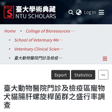
(current
Log In
Communities & Collections
Home
College of Bioresources and Agriculture / 生物資源暨農學院
School of Veterinary Medicine / 獸醫專業學院
Research Outputs
Veterinary Clinical Sciences / 臨床動物醫學研究所
Fundings & Projects
臺大動物醫院門診及檢疫區寵物犬貓腸肝螺旋桿菌群之盛行率調查
Researchers
Details
Export
Statistics
Organizations
臺大動物醫院門診及檢疫區寵物
Statistics
犬貓腸肝螺旋桿菌群之盛行率調
查