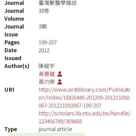
Journal
臺灣獸醫學雜誌
Journal
38卷
Volume
Journal
3期
Issue
Pages
199-207
Date
2012
Issued
Author(s)
陳縱宇
黃慧璧
萬灼華
URI
http://www.airitilibrary.com/Publicati
on/Index/16826485-201209-201211050
067-201211050067-199-207
http://scholars.lib.ntu.edu.tw/handle/
123456789/369668
Type
journal article