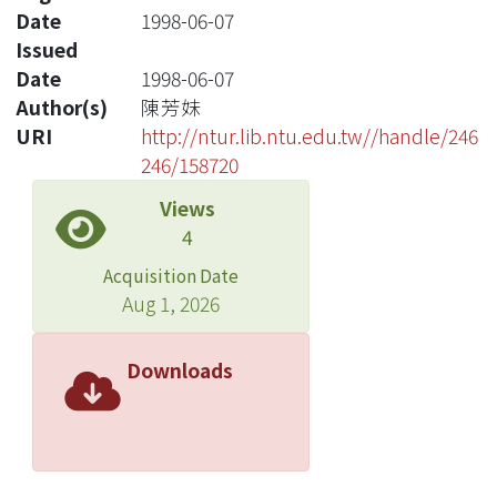
Date
1998-06-07
Issued
Date
1998-06-07
Author(s)
陳芳妹
URI
http://ntur.lib.ntu.edu.tw//handle/246
246/158720
Views
4
Acquisition Date
Aug 1, 2026
Downloads