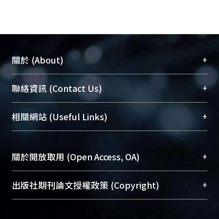
+
關於 (About)
臺大位居世界頂尖大學之列，為永久珍藏及向國際
+
聯絡資訊 (Contact Us)
展現本校豐碩的研究成果及學術能量，圖書館整合
機構典藏（NTUR）與學術庫（AH）不同功能平
總館學科館員
(Main Library)
+
相關網站 (Useful Links)
台，成為臺大學術典藏NTU scholars。期能整合研
醫學圖書館學科館員
(Medical Library)
究能量、促進交流合作、保存學術產出、推廣研究
社會科學院辜振甫紀念圖書館學科館員
(Social
成果。
Sciences Library)
+
關於開放取用 (Open Access, OA)
To permanently archive and promote researcher
profiles and scholarly works, Library integrates the
開放取用是從使用者角度提升資訊取用性的社會運
+
出版社期刊論文授權政策 (Copyright)
services of “NTU Repository” with “Academic
動，應用在學術研究上是透過將研究著作公開供使
Hub” to form NTU Scholars.
用者自由取閱，以促進學術傳播及因應期刊訂購費
請確認所上傳的全文是原創的內容，若該文件包