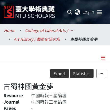
(current
Log In
Communities & Collections
Home
College of Liberal Arts / 文學院
Art History / 藝術史研究所
古蜀神國黃金夢
Research Outputs
Fundings & Projects
Researchers
Details
Export
Statistics
Organizations
古蜀神國黃金夢
Statistics
Resource
中國時報三星論壇
Journal
中國時報三星論壇
Pages
-