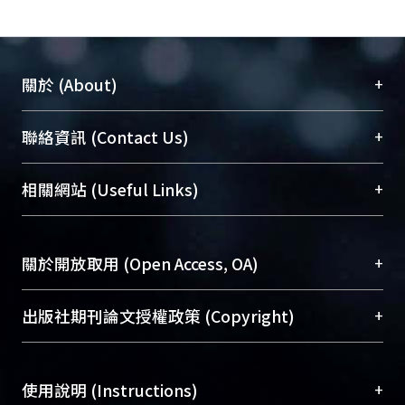
+
關於 (About)
臺大位居世界頂尖大學之列，為永久珍藏及向國際
+
聯絡資訊 (Contact Us)
展現本校豐碩的研究成果及學術能量，圖書館整合
機構典藏（NTUR）與學術庫（AH）不同功能平
總館學科館員
(Main Library)
+
相關網站 (Useful Links)
台，成為臺大學術典藏NTU scholars。期能整合研
醫學圖書館學科館員
(Medical Library)
究能量、促進交流合作、保存學術產出、推廣研究
社會科學院辜振甫紀念圖書館學科館員
(Social
成果。
Sciences Library)
+
關於開放取用 (Open Access, OA)
To permanently archive and promote researcher
profiles and scholarly works, Library integrates the
開放取用是從使用者角度提升資訊取用性的社會運
+
出版社期刊論文授權政策 (Copyright)
services of “NTU Repository” with “Academic
動，應用在學術研究上是透過將研究著作公開供使
Hub” to form NTU Scholars.
用者自由取閱，以促進學術傳播及因應期刊訂購費
請確認所上傳的全文是原創的內容，若該文件包
用逐年攀升。同時可加速研究發展、提升研究影響
+
使用說明 (Instructions)
含部分內容的版權非匯入者所有，或由第三方贊