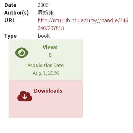
Date
2006
Author(s)
周婉窕
URI
http://ntur.lib.ntu.edu.tw//handle/246
246/207818
Type
book
Views
9
Acquisition Date
Aug 1, 2026
Downloads