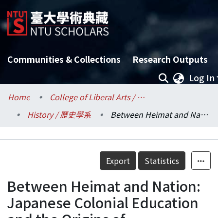
Communities & Collections
Research Outputs
Log In
Home
College of Liberal Arts / 文學院
History / 歷史學系
Between Heimat and Nation: Japanese Colonial Education and the Origins of ’Taiwanese Consciousness
Details
Export
Statistics
Between Heimat and Nation:
Japanese Colonial Education