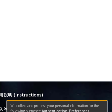
+
說明 (Instructions)
We collect and process your personal information for the
網站簡介
(Quickstart Guide)
+
說明 (Sign-in)
following purposes:
Authentication, Preferences,