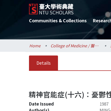
Communities & Collections
Researc
Home
College of Medicine / 醫學院
Details
精神官能症(十六)：憂鬱
Date Issued
1987
Author(s)
MING