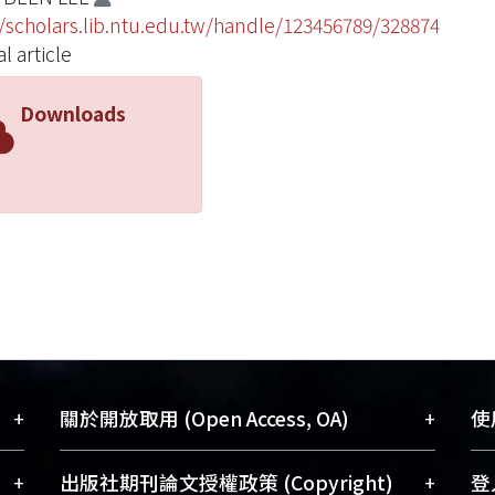
//scholars.lib.ntu.edu.tw/handle/123456789/328874
l article
Downloads
+
+
關於開放取用 (Open Access, OA)
使用
藏
開放取用是從使用者角度提升資訊取用性
+
+
出版社期刊論文授權政策 (Copyright)
登入