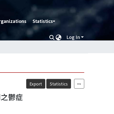
rganizations
Statistics
Log In
Export
Statistics
關之鬱症