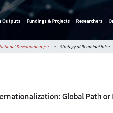
h Outputs
Fundings & Projects
Researchers
O
National Development / 國家發展研究所
Strategy of Renminbi Internationalization: Global Path or Regional Path?
ernationalization: Global Path or