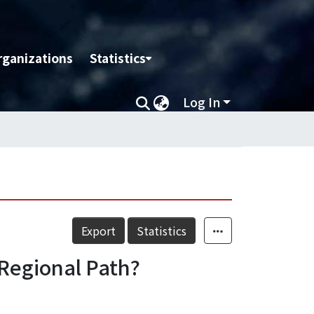
rganizations
Statistics
Log In
Export
Statistics
 Regional Path?