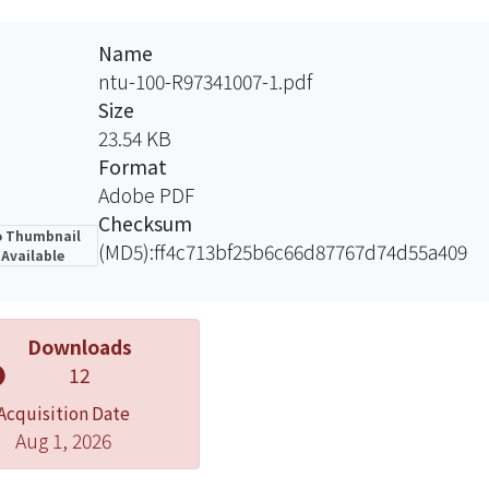
個東亞金融深化程度尚淺，即使無法成立最適貨幣區，但
合四階段，而人民幣在清邁協議中大國主導的部分反應在
Name
在亞洲債券市場、亞洲貨幣單位的表現，表明在中國不僅
ntu-100-R97341007-1.pdf
不斷以官方的形式出現，可以視為提高人民幣國際使用的
Size
同樣可以從國際貨幣在區域內和外的職能拓展做出解釋：
23.54 KB
區域內，在全球市場所占份額並不高時，其發展可被歸為
Format
球經貿領域中不斷滲透，其影響力已超越出周邊區域進而
Adobe PDF
。
Checksum
 Thumbnail
(MD5):ff4c713bf25b6c66d87767d74d55a409
Available
Downloads
12
Acquisition Date
Aug 1, 2026