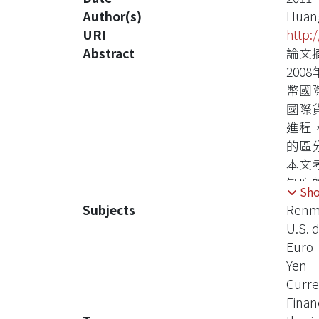
Author(s)
Huang
URI
http:
Abstract
論文
20
幣國
國際
進程
的區
本文
制度
Sh
代的
Subjects
Renm
了最
U.S. d
度安
Euro
化，
Yen
迅速
Curre
最後
Finan
私人