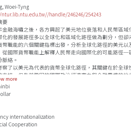
, Woei-Tyng
//ntur.lib.ntu.edu.tw//handle/246246/254243
摘要
08年金融海嘯之後，各方興起了美元地位衰落和人民幣區
際化的發展路徑多以全球化和區域化路徑做為劃分，但卻
貨幣職能的六個關鍵指標出發，分析全球化路徑的美元以
，從國際貨幣職能上解釋人民幣走向國際化的可能路徑─
分脈絡。
考察了以美元為代表的貨幣全球化路徑，其關鍵在於全球
的支持，但先前鞏固的國際政治經濟實力與金融霸權的地
ow more
優勢，其他貨幣要遵循美元模式走向國際化已無可能。以
inbi
適貨幣區理論和經濟整合五階段理論，用政策階段性地構
ollar
排；而日元是隨著日本經濟實力的提升，並且在美國的施
然而由於僅重視結算功能，忽略了貨幣的地域經濟基礎和國
衰落。
ncy internationalization
本文結論認為，中國藉由在東亞貿易中心的地位，藉由區
cial Cooperation
部門中，以貿易結算試點、香港人民幣離岸金融市場開了