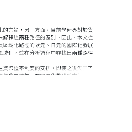
域化的言論，另一方面，目前學術界對於貨
未解釋這兩種路徑的區別。因此，本文從
及區域化路徑的歐元、日元的國際化發展
區域化，並在分析過程中尋找出兩種路徑
性貨幣匯率制度的安排，即使之後失去了
位依舊支持美元在國際貨幣體系中無可取
歐元為代表的貨幣國際化區域路徑，結合
建出國際貨幣，其成功的關鍵是區域性制
壓和日元升值的雙重壓力下才開始國際
內金融改革，1997金融危機後日元地位
域化路徑推動人民幣的國際貨幣職能：在
初級國際貨幣功能；在官方職能上，考慮