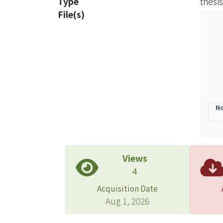
Type
thesis
到整
File(s)
域整
以及
圍正
分，
限於
在全
路徑
No
Views
4
Acquisition Date
Aug 1, 2026