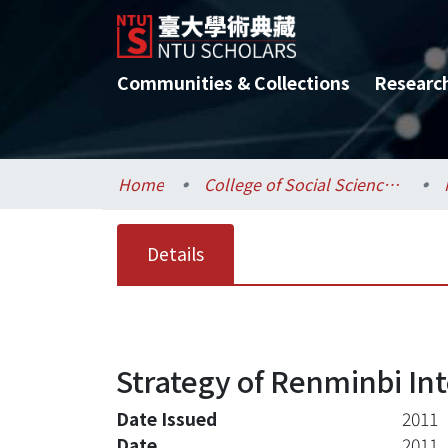
Communities & Collections
Researc
Home
College of Social Sciences / 社會科學院
Details
Strategy of Renminbi Int
Date Issued
2011
Date
2011