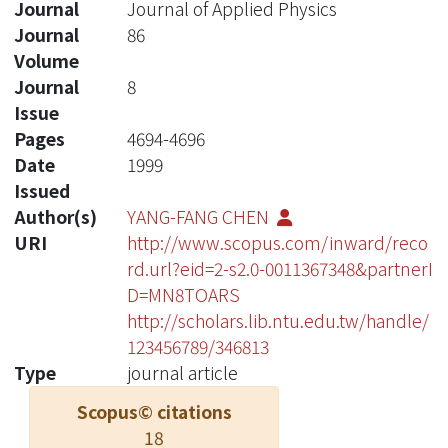
Journal
Journal of Applied Physics
Journal
86
Volume
Journal
8
Issue
Pages
4694-4696
Date
1999
Issued
Author(s)
YANG-FANG CHEN
URI
http://www.scopus.com/inward/reco
rd.url?eid=2-s2.0-0011367348&partnerI
D=MN8TOARS
http://scholars.lib.ntu.edu.tw/handle/
123456789/346813
Type
journal article
Scopus© citations
18