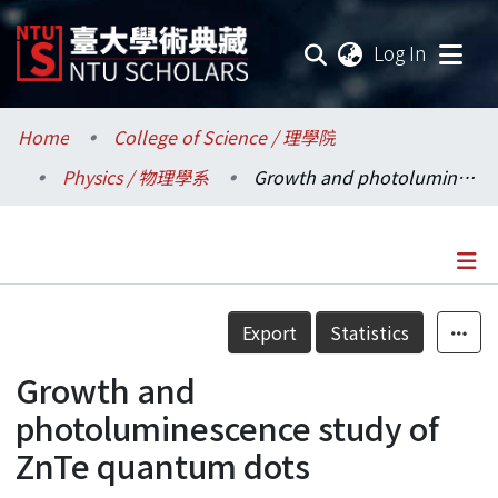
(current
Log In
Communities & Collections
Home
College of Science / 理學院
Physics / 物理學系
Growth and photoluminescence study of ZnTe quantum dots
Research Outputs
Fundings & Projects
Researchers
Details
Export
Statistics
Organizations
Growth and
Statistics
photoluminescence study of
ZnTe quantum dots