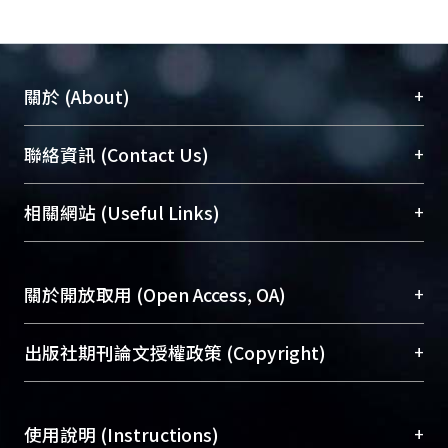
+
關於 (About)
臺大位居世界頂尖大學之列，為永久珍藏及向國際
+
聯絡資訊 (Contact Us)
展現本校豐碩的研究成果及學術能量，圖書館整合
機構典藏（NTUR）與學術庫（AH）不同功能平
總館學科館員
(Main Library)
+
相關網站 (Useful Links)
台，成為臺大學術典藏NTU scholars。期能整合研
醫學圖書館學科館員
(Medical Library)
究能量、促進交流合作、保存學術產出、推廣研究
社會科學院辜振甫紀念圖書館學科館員
(Social
成果。
Sciences Library)
+
關於開放取用 (Open Access, OA)
To permanently archive and promote researcher
profiles and scholarly works, Library integrates the
開放取用是從使用者角度提升資訊取用性的社會運
+
出版社期刊論文授權政策 (Copyright)
services of “NTU Repository” with “Academic
動，應用在學術研究上是透過將研究著作公開供使
Hub” to form NTU Scholars.
用者自由取閱，以促進學術傳播及因應期刊訂購費
請確認所上傳的全文是原創的內容，若該文件包
用逐年攀升。同時可加速研究發展、提升研究影響
+
使用說明 (Instructions)
含部分內容的版權非匯入者所有，或由第三方贊