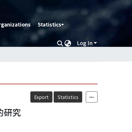
rganizations
Statistics
Log In
Export
Statistics
的研究