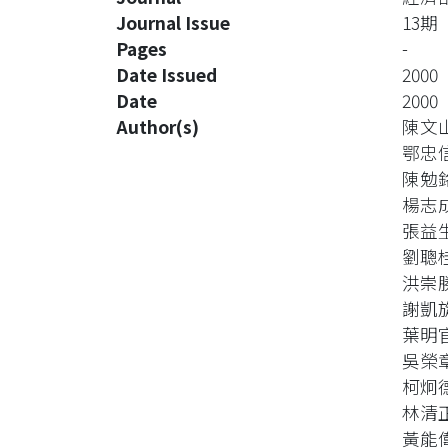
Journal Issue
13期
Pages
-
Date Issued
2000
Date
2000
Author(s)
陳文
鄂忠
陳勉
楊志
張益
劉聰
洪崇
謝凱
葉明
吳榮
柯炯
林清
黃能