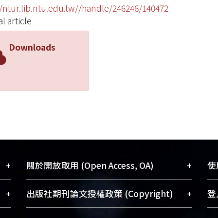
//ntur.lib.ntu.edu.tw//handle/246246/140472
l article
Downloads
+
+
關於開放取用 (Open Access, OA)
使用
藏
開放取用是從使用者角度提升資訊取用性
+
+
出版社期刊論文授權政策 (Copyright)
登入
術
的社會運動，應用在學術研究上是透過將