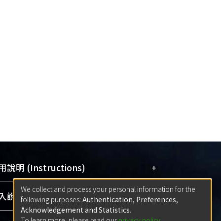
+
說明 (Instructions)
We collect and process your personal information for the
網站簡介
(Quickstart Guide)
+
說明 (Sign-in)
following purposes:
Authentication, Preferences,
使用手冊
(Instruction Manual)
Acknowledgement and Statistics
.
To learn more, please read our
privacy policy
.