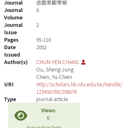
Journal
造園景觀學報
Journal
8
Volume
Journal
2
Issue
Pages
95-110
Date
2002
Issued
Author(s)
CHUN-YEN CHANG
Ou, Sheng-Jung
Chien, Yu-Chien
URI
http://scholars.lib.ntu.edu.tw/handle/
123456789/298676
Type
journal article
Views
6
Acquisition Date