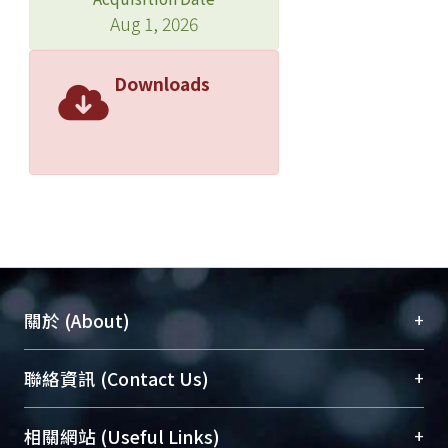
Aug 1, 2026
Downloads
+
關於 (About)
臺大位居世界頂尖大學之列，為永久珍藏及向國際
+
聯絡資訊 (Contact Us)
展現本校豐碩的研究成果及學術能量，圖書館整合
機構典藏（NTUR）與學術庫（AH）不同功能平
總館學科館員
(Main Library)
+
相關網站 (Useful Links)