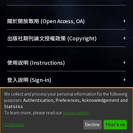
台，成為臺大學術典藏NTU scholars。期能整合研
醫學圖書館學科館員
(Medical Library)
究能量、促進交流合作、保存學術產出、推廣研究
社會科學院辜振甫紀念圖書館學科館員
(Social
成果。
Sciences Library)
+
關於開放取用 (Open Access, OA)
To permanently archive and promote researcher
profiles and scholarly works, Library integrates the
開放取用是從使用者角度提升資訊取用性的社會運
+
出版社期刊論文授權政策 (Copyright)
services of “NTU Repository” with “Academic
動，應用在學術研究上是透過將研究著作公開供使
Hub” to form NTU Scholars.
用者自由取閱，以促進學術傳播及因應期刊訂購費
請確認所上傳的全文是原創的內容，若該文件包
用逐年攀升。同時可加速研究發展、提升研究影響
+
使用說明 (Instructions)
含部分內容的版權非匯入者所有，或由第三方贊
力，NTU Scholars即為本校的開放取用典藏（OA
助與合作完成，請確認該版權所有者及第三方同
Archive）平台。
（點選深入了解OA）
意提供此授權。
網站簡介
(Quickstart Guide)
+
登入說明 (Sign-in)
Please represent that the submission is your
使用手冊
(Instruction Manual)
original work, and that you have the right to
We collect and process your personal information for the following
線上預約服務
(Booking Service)
方案一：
臺灣大學計算機中心帳號登入
+
匯入著作 (Submission)
purposes:
Authentication, Preferences, Acknowledgement and
grant the rights to upload.
(With C&INC Email Account)
Statistics
.
方案二：
ORCID帳號登入
(With ORCID)
To learn more, please read our
privacy policy
.
若欲上傳已出版的全文電子檔，可使用
Open
方案一：
定期更新ORCID者，以ID匯入
(Search
policy finder
網站查詢，以確認出版單位之版權
for identifier (ORCID))
Built with
DSpace-CRIS software
- Extension maintained and optimized
Customize
Decline
That's ok
政策。
方案二：
自行建檔
(Default mode Submission)
by