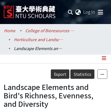
(current
Log In
Communities & Collections
Home
College of Bioresources and Agriculture / 生物資源暨農學院
Horticulture and Landscape Architecture / 園藝暨景觀學系
Research Outputs
Landscape Elements and Bird's Richness, Evenness, and Diversity
Fundings & Projects
Researchers
Details
Export
Statistics
Organizations
Landscape Elements and
Statistics
Bird's Richness, Evenness,
and Diversity