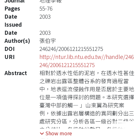
Journal
地理學報
Pages
55-76
Date
2003
Issued
Date
2003
Author(s)
張伯宇
DOI
246246/2006121215551275
URI
http://ntur.lib.ntu.edu.tw//handle/246
246/2006121215551275
Abstract
相對於透水性低的泥岩，在透水性甚佳
之礫岩出露區整體谷系的發育過程當
中，地表逕流侵蝕作用是否居於主要地
位是一項值得探討的問題。本研究選擇
臺灣中部的觸― 」山束翼為研究案
例，依據出露岩層構造的異同劃分出三
處研究分區，分析各區一級谷對二級谷
之分歧比、各級蝕谷數目、各級蝕谷平
Show more
均長度、平均蝕谷匯合角、主谷縱剖面