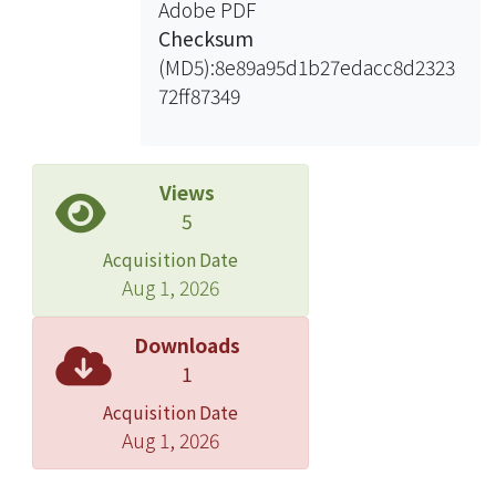
Adobe PDF
Checksum
(MD5):8e89a95d1b27edacc8d2323
72ff87349
Views
5
Acquisition Date
Aug 1, 2026
Downloads
1
Acquisition Date
Aug 1, 2026