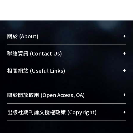
+
關於 (About)
臺大位居世界頂尖大學之列，為永久珍藏及向國際
+
聯絡資訊 (Contact Us)
展現本校豐碩的研究成果及學術能量，圖書館整合
機構典藏（NTUR）與學術庫（AH）不同功能平
總館學科館員
(Main Library)
+
相關網站 (Useful Links)
台，成為臺大學術典藏NTU scholars。期能整合研
醫學圖書館學科館員
(Medical Library)
究能量、促進交流合作、保存學術產出、推廣研究
社會科學院辜振甫紀念圖書館學科館員
(Social
成果。
Sciences Library)
+
關於開放取用 (Open Access, OA)
To permanently archive and promote researcher
profiles and scholarly works, Library integrates the
開放取用是從使用者角度提升資訊取用性的社會運
+
出版社期刊論文授權政策 (Copyright)
services of “NTU Repository” with “Academic
動，應用在學術研究上是透過將研究著作公開供使
Hub” to form NTU Scholars.
用者自由取閱，以促進學術傳播及因應期刊訂購費
請確認所上傳的全文是原創的內容，若該文件包