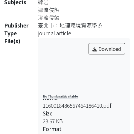
Subjects
礫岩
型態與集水面積一谷床局部坡度等形貌
逕流侵蝕
指標，結果顯示地表逕流侵蝕對三處研
滲流侵蝕
究分區之谷系的形成並無顯著影響，反
Publisher
臺北市：地理環境資源學系
而有諸多形貌較類似滲流侵蝕作用造成
Type
journal article
的特徵，如此適可解釋最有利於滲流侵
File(s)
蝕進行的塊狀礫岩下伏泥岩區，谷系密
Download
度高居首位的現象。
Name
No Thumbnail Available
1160018486567464186410.pdf
Size
23.67 KB
Format