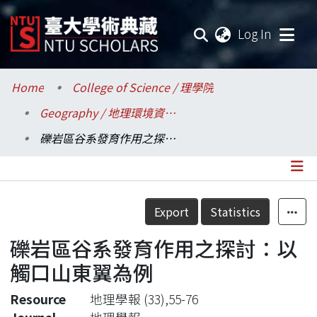
(current
Log In
Communities & Collections
Home
College of Science / 理學院
Geography / 地理環境資源學系
Research Outputs
礫岩區谷系發育作用之探討：以觸口山東翼為例
Fundings & Projects
Researchers
Details
Export
Statistics
Organizations
礫岩區谷系發育作用之探討：以
Statistics
觸口山東翼為例
Resource
地理學報 (33),55-76