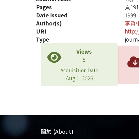
Pages
頁191
Date Issued
1999
Author(s)
李賢
URI
http:
Type
journa
Views
5
Acquisition Date
Aug 1, 2026
關於 (About)