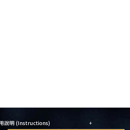
+
說明 (Instructions)