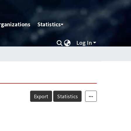
rganizations
Statistics
Log In
Export
Statistics