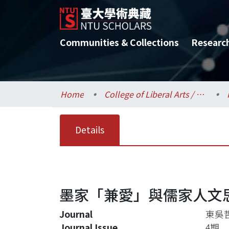
Communities & Collections
Researc
Home
College of Liberal Arts / 文學院
Details
墨家「兼愛」與儒家人文
Journal
東吳
Journal Issue
4期