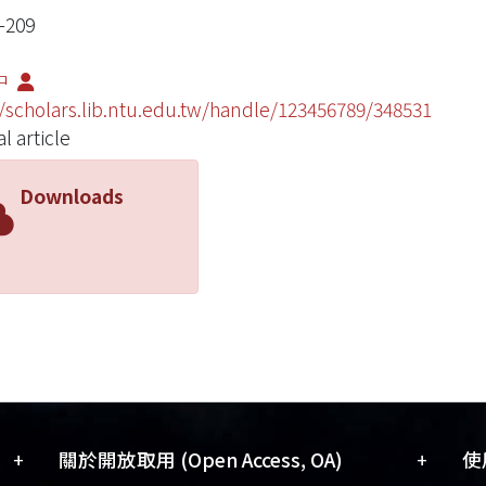
-209
中
//scholars.lib.ntu.edu.tw/handle/123456789/348531
l article
Downloads
+
+
關於開放取用 (Open Access, OA)
使用