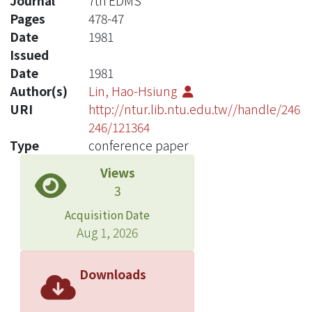
Journal
7th EDMS
Pages
478-47
Date
1981
Issued
Date
1981
Author(s)
Lin, Hao-Hsiung
URI
http://ntur.lib.ntu.edu.tw//handle/246
246/121364
Type
conference paper
Views
3
Acquisition Date
Aug 1, 2026
Downloads