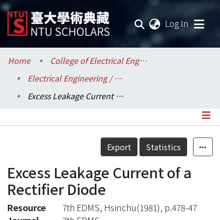
(current
Log In
Communities & Collections
Home
College of Electrical Engineering and Computer Science / 電機資訊學院
Electrical Engineering / 電機工程學系
Research Outputs
Excess Leakage Current of a Rectifier Diode
Fundings & Projects
Researchers
Details
Export
Statistics
Organizations
Excess Leakage Current of a
Statistics
Rectifier Diode
Resource
7th EDMS, Hsinchu(1981), p.478-47