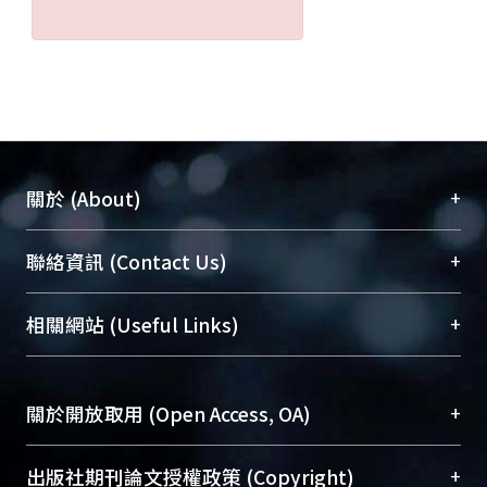
+
關於 (About)
臺大位居世界頂尖大學之列，為永久珍藏及向國際
+
聯絡資訊 (Contact Us)
展現本校豐碩的研究成果及學術能量，圖書館整合
機構典藏（NTUR）與學術庫（AH）不同功能平
總館學科館員
(Main Library)
+
相關網站 (Useful Links)
台，成為臺大學術典藏NTU scholars。期能整合研
醫學圖書館學科館員
(Medical Library)
究能量、促進交流合作、保存學術產出、推廣研究
社會科學院辜振甫紀念圖書館學科館員
(Social
成果。
Sciences Library)
+
關於開放取用 (Open Access, OA)
To permanently archive and promote researcher
profiles and scholarly works, Library integrates the
開放取用是從使用者角度提升資訊取用性的社會運
+
出版社期刊論文授權政策 (Copyright)