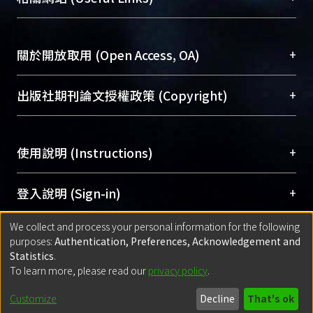
台，成為臺大學術典藏NTU scholars。期能整合研
醫學圖書館學科館員
(Medical Library)
究能量、促進交流合作、保存學術產出、推廣研究
社會科學院辜振甫紀念圖書館學科館員
(Social
成果。
Sciences Library)
+
關於開放取用 (Open Access, OA)
To permanently archive and promote researcher
profiles and scholarly works, Library integrates the
開放取用是從使用者角度提升資訊取用性的社會運
+
出版社期刊論文授權政策 (Copyright)
services of “NTU Repository” with “Academic
動，應用在學術研究上是透過將研究著作公開供使
Hub” to form NTU Scholars.
用者自由取閱，以促進學術傳播及因應期刊訂購費
請確認所上傳的全文是原創的內容，若該文件包
用逐年攀升。同時可加速研究發展、提升研究影響
+
使用說明 (Instructions)
含部分內容的版權非匯入者所有，或由第三方贊
力，NTU Scholars即為本校的開放取用典藏（OA
助與合作完成，請確認該版權所有者及第三方同
Archive）平台。
（點選深入了解OA）
意提供此授權。
網站簡介
(Quickstart Guide)
+
登入說明 (Sign-in)
Please represent that the submission is your
使用手冊
(Instruction Manual)
original work, and that you have the right to
We collect and process your personal information for the following
線上預約服務
(Booking Service)
方案一：
臺灣大學計算機中心帳號登入
+
匯入著作 (Submission)
purposes:
Authentication, Preferences, Acknowledgement and
grant the rights to upload.
(With C&INC Email Account)
Statistics
.
方案二：
ORCID帳號登入
(With ORCID)
To learn more, please read our
privacy policy
.
若欲上傳已出版的全文電子檔，可使用
Open
方案一：
定期更新ORCID者，以ID匯入
(Search
policy finder
網站查詢，以確認出版單位之版權
for identifier (ORCID))
Built with
DSpace-CRIS software
- Extension maintained and optimized
Customize
Decline
That's ok
政策。
方案二：
自行建檔
(Default mode Submission)
by