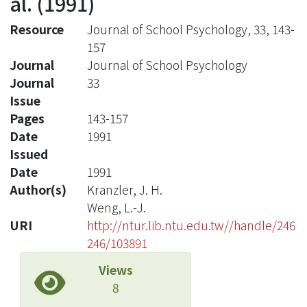
al. (1991)
Resource
Journal of School Psychology, 33, 143-
157
Journal
Journal of School Psychology
Journal
33
Issue
Pages
143-157
Date
1991
Issued
Date
1991
Author(s)
Kranzler, J. H.
Weng, L.-J.
URI
http://ntur.lib.ntu.edu.tw//handle/246
246/103891
Views
8