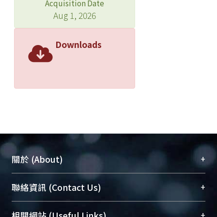
Acquisition Date
Aug 1, 2026
Downloads
+
關於 (About)
臺大位居世界頂尖大學之列，為永久珍藏及向國際
+
聯絡資訊 (Contact Us)
展現本校豐碩的研究成果及學術能量，圖書館整合
機構典藏（NTUR）與學術庫（AH）不同功能平
總館學科館員
(Main Library)
+
相關網站 (Useful Links)