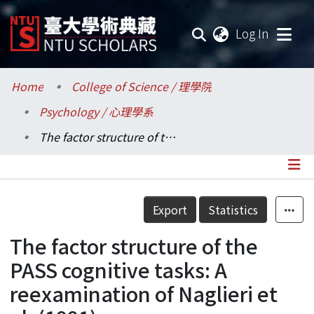
(current
Log In
Communities & Collections
Home
College of Science / 理學院
Psychology / 心理學系
Research Outputs
The factor structure of the PASS cognitive tasks: A reexamination of Naglieri et al. (1991)
Fundings & Projects
Researchers
Details
Export
Statistics
Organizations
The factor structure of the
Statistics
PASS cognitive tasks: A
reexamination of Naglieri et