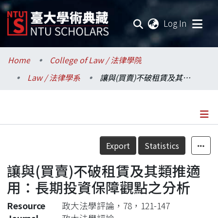
(current
Log In
Communities & Collections
Home
College of Law / 法律學院
Law / 法律學系
讓與(買賣)不破租賃及其類推適用：長期投資保障觀點之分析
Research Outputs
Fundings & Projects
Researchers
Details
Export
Statistics
Organizations
讓與(買賣)不破租賃及其類推適
Statistics
用：長期投資保障觀點之分析
Resource
政大法學評論，78，121-147