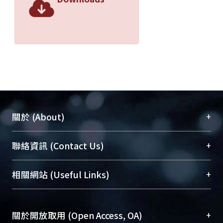
+
關於 (About)
臺大位居世界頂尖大學之列，為永久珍藏及向國際
+
聯絡資訊 (Contact Us)
展現本校豐碩的研究成果及學術能量，圖書館整合
機構典藏（NTUR）與學術庫（AH）不同功能平
總館學科館員
(Main Library)
+
相關網站 (Useful Links)
台，成為臺大學術典藏NTU scholars。期能整合研
醫學圖書館學科館員
(Medical Library)
究能量、促進交流合作、保存學術產出、推廣研究
社會科學院辜振甫紀念圖書館學科館員
(Social
成果。
Sciences Library)
+
關於開放取用 (Open Access, OA)