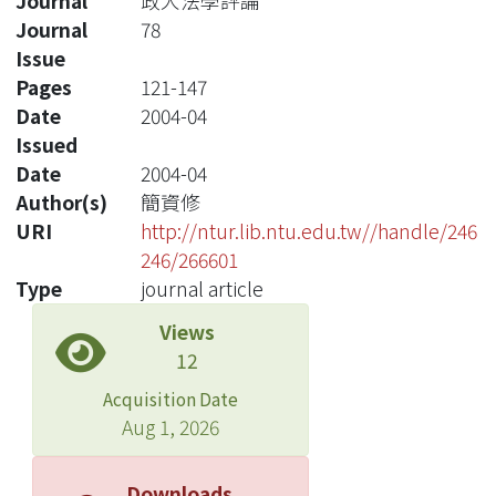
Journal
政大法學評論
Journal
78
Issue
Pages
121-147
Date
2004-04
Issued
Date
2004-04
Author(s)
簡資修
URI
http://ntur.lib.ntu.edu.tw//handle/246
246/266601
Type
journal article
Views
12
Acquisition Date
Aug 1, 2026
Downloads