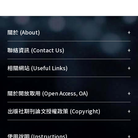
+
關於 (About)
臺大位居世界頂尖大學之列，為永久珍藏及向國際
+
聯絡資訊 (Contact Us)
展現本校豐碩的研究成果及學術能量，圖書館整合
機構典藏（NTUR）與學術庫（AH）不同功能平
總館學科館員
(Main Library)
+
相關網站 (Useful Links)
台，成為臺大學術典藏NTU scholars。期能整合研
醫學圖書館學科館員
(Medical Library)
究能量、促進交流合作、保存學術產出、推廣研究
社會科學院辜振甫紀念圖書館學科館員
(Social
成果。
Sciences Library)
+
關於開放取用 (Open Access, OA)
To permanently archive and promote researcher
profiles and scholarly works, Library integrates the
開放取用是從使用者角度提升資訊取用性的社會運
+
出版社期刊論文授權政策 (Copyright)
services of “NTU Repository” with “Academic
動，應用在學術研究上是透過將研究著作公開供使
Hub” to form NTU Scholars.
用者自由取閱，以促進學術傳播及因應期刊訂購費
請確認所上傳的全文是原創的內容，若該文件包
用逐年攀升。同時可加速研究發展、提升研究影響
+
使用說明 (Instructions)
含部分內容的版權非匯入者所有，或由第三方贊