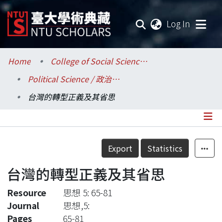
(current
Log In
Communities & Collections
Home
College of Social Sciences / 社會科學院
Political Science / 政治學系
Research Outputs
台灣的轉型正義及其省思
Fundings & Projects
Researchers
Details
Export
Statistics
Organizations
台灣的轉型正義及其省思
Statistics
Resource
思想 5: 65-81
Journal
思想,5:
Pages
65-81