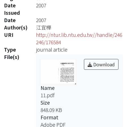
Date
2007
Issued
Date
2007
Author(s)
江宜樺
URI
http://ntur.lib.ntu.edu.tw//handle/246
246/176584
Type
journal article
File(s)
Download
Name
11.pdf
Size
848.09 KB
Format
Adobe PDF