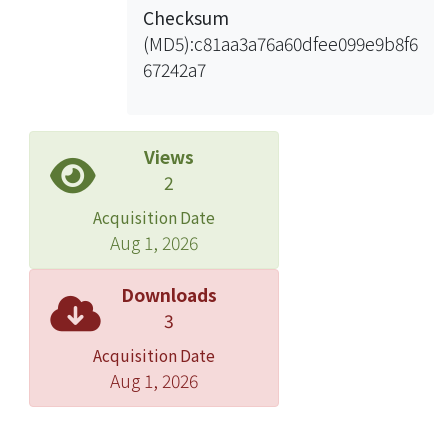
Checksum
(MD5):c81aa3a76a60dfee099e9b8f6
67242a7
Views
2
Acquisition Date
Aug 1, 2026
Downloads
3
Acquisition Date
Aug 1, 2026