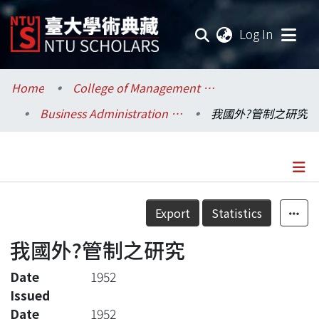
(current
Log In
Communities & Collections
Home
College of Management / 管理學院
Business Administration / 工商管理學系暨商學研究所
我國外?管制之研究
Research Outputs
Fundings & Projects
Researchers
Details
Export
Statistics
Organizations
我國外?管制之研究
Statistics
Date
1952
Issued
Date
1952