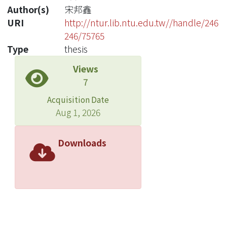
Author(s)
宋邦鑫
URI
http://ntur.lib.ntu.edu.tw//handle/246
246/75765
Type
thesis
Views
7
Acquisition Date
Aug 1, 2026
Downloads