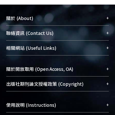
+
關於 (About)
臺大位居世界頂尖大學之列，為永久珍藏及向國際
+
聯絡資訊 (Contact Us)
展現本校豐碩的研究成果及學術能量，圖書館整合
機構典藏（NTUR）與學術庫（AH）不同功能平
總館學科館員
(Main Library)
+
相關網站 (Useful Links)
台，成為臺大學術典藏NTU scholars。期能整合研
醫學圖書館學科館員
(Medical Library)
究能量、促進交流合作、保存學術產出、推廣研究
社會科學院辜振甫紀念圖書館學科館員
(Social
成果。
Sciences Library)
+
關於開放取用 (Open Access, OA)
To permanently archive and promote researcher
profiles and scholarly works, Library integrates the
開放取用是從使用者角度提升資訊取用性的社會運
+
出版社期刊論文授權政策 (Copyright)
services of “NTU Repository” with “Academic
動，應用在學術研究上是透過將研究著作公開供使
Hub” to form NTU Scholars.
用者自由取閱，以促進學術傳播及因應期刊訂購費
請確認所上傳的全文是原創的內容，若該文件包
用逐年攀升。同時可加速研究發展、提升研究影響
+
使用說明 (Instructions)
含部分內容的版權非匯入者所有，或由第三方贊
力，NTU Scholars即為本校的開放取用典藏（OA
助與合作完成，請確認該版權所有者及第三方同