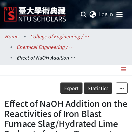
(current
Log In
Communities & Collections
Home
College of Engineering / 工學院
Chemical Engineering / 化學工程學系
Research Outputs
Effect of NaOH Addition on the Reactivities of Iron Blast Furnace Slag/Hydrated Lime Sorbents for Low-Temperature Flue Gas Desulfurization
Fundings & Projects
Researchers
Details
Export
Statistics
Organizations
Effect of NaOH Addition on the
Statistics
Reactivities of Iron Blast
Furnace Slag/Hydrated Lime