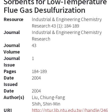
Sorbents for Low-Temperature
Flue Gas Desulfurization
Resource
Industrial & Engineering Chemistry
Research 43 (1): 184-189
Journal
Industrial & Engineering Chemistry
Research
Journal
43
Volume
Journal
1
Issue
Pages
184-189
Date
2004
Issued
Date
2004
Author(s)
Liu, Chiung-Fang
Shih, Shin-Min
URI
http://ntur.lib.ntu.edu.tw//handle/246