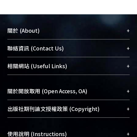
+
關於 (About)
臺大位居世界頂尖大學之列，為永久珍藏及向國際
+
聯絡資訊 (Contact Us)
展現本校豐碩的研究成果及學術能量，圖書館整合
機構典藏（NTUR）與學術庫（AH）不同功能平
總館學科館員
(Main Library)
+
相關網站 (Useful Links)
台，成為臺大學術典藏NTU scholars。期能整合研
醫學圖書館學科館員
(Medical Library)
究能量、促進交流合作、保存學術產出、推廣研究
社會科學院辜振甫紀念圖書館學科館員
(Social
成果。
Sciences Library)
+
關於開放取用 (Open Access, OA)
To permanently archive and promote researcher
profiles and scholarly works, Library integrates the
開放取用是從使用者角度提升資訊取用性的社會運
+
出版社期刊論文授權政策 (Copyright)
services of “NTU Repository” with “Academic
動，應用在學術研究上是透過將研究著作公開供使
Hub” to form NTU Scholars.
用者自由取閱，以促進學術傳播及因應期刊訂購費
請確認所上傳的全文是原創的內容，若該文件包
用逐年攀升。同時可加速研究發展、提升研究影響
+
使用說明 (Instructions)
含部分內容的版權非匯入者所有，或由第三方贊