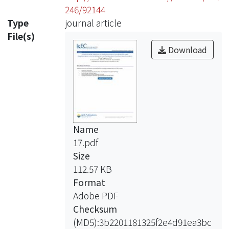
246/92144
Type
journal article
File(s)
Download
Name
17.pdf
Size
112.57 KB
Format
Adobe PDF
Checksum
(MD5):3b2201181325f2e4d91ea3bc