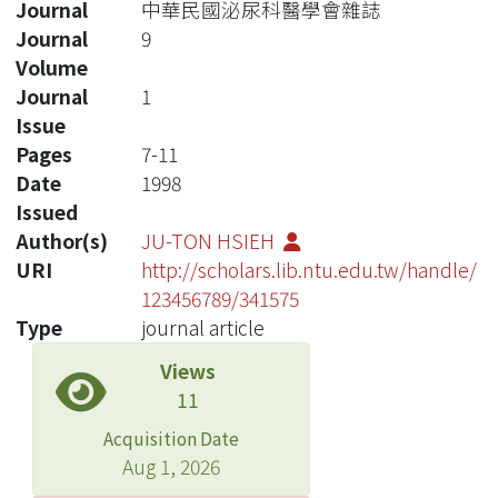
Journal
中華民國泌尿科醫學會雜誌
Journal
9
Volume
Journal
1
Issue
Pages
7-11
Date
1998
Issued
Author(s)
JU-TON HSIEH
URI
http://scholars.lib.ntu.edu.tw/handle/
123456789/341575
Type
journal article
Views
11
Acquisition Date
Aug 1, 2026