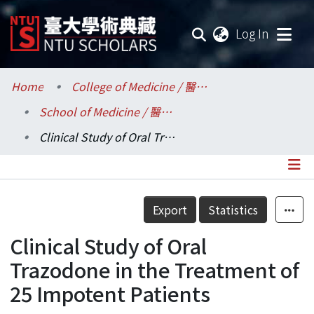
(current
Log In
Communities & Collections
Home
College of Medicine / 醫學院
School of Medicine / 醫學系
Research Outputs
Clinical Study of Oral Trazodone in the Treatment of 25 Impotent Patients
Fundings & Projects
Researchers
Details
Export
Statistics
Organizations
Clinical Study of Oral
Statistics
Trazodone in the Treatment of
25 Impotent Patients