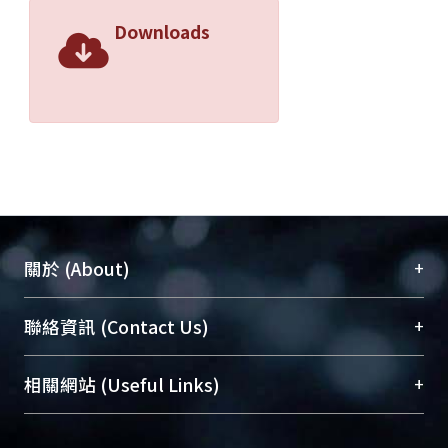
Downloads
+
關於 (About)
臺大位居世界頂尖大學之列，為永久珍藏及向國際
+
聯絡資訊 (Contact Us)
展現本校豐碩的研究成果及學術能量，圖書館整合
機構典藏（NTUR）與學術庫（AH）不同功能平
總館學科館員
(Main Library)
+
相關網站 (Useful Links)
台，成為臺大學術典藏NTU scholars。期能整合研
醫學圖書館學科館員
(Medical Library)
究能量、促進交流合作、保存學術產出、推廣研究
社會科學院辜振甫紀念圖書館學科館員
(Social