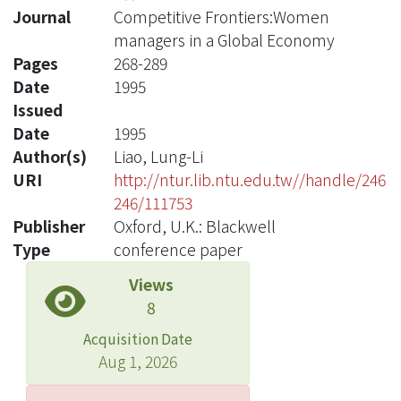
Journal
Competitive Frontiers:Women
managers in a Global Economy
Pages
268-289
Date
1995
Issued
Date
1995
Author(s)
Liao, Lung-Li
URI
http://ntur.lib.ntu.edu.tw//handle/246
246/111753
Publisher
Oxford, U.K.: Blackwell
Type
conference paper
Views
8
Acquisition Date
Aug 1, 2026