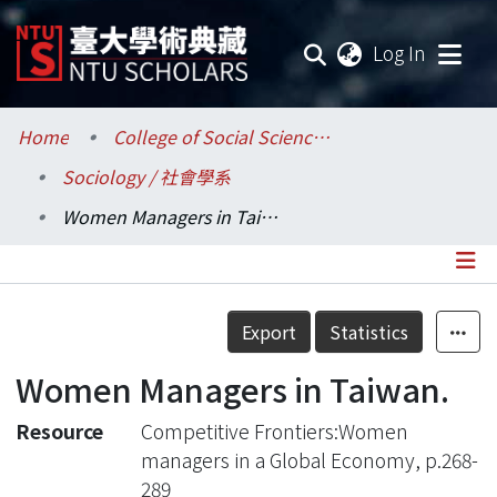
(current
Log In
Communities & Collections
Home
College of Social Sciences / 社會科學院
Sociology / 社會學系
Research Outputs
Women Managers in Taiwan.
Fundings & Projects
Researchers
Details
Export
Statistics
Organizations
Women Managers in Taiwan.
Statistics
Resource
Competitive Frontiers:Women
managers in a Global Economy, p.268-
289