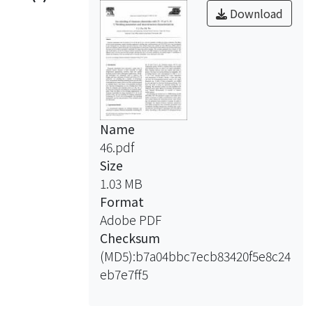
Download
Name
46.pdf
Size
1.03 MB
Format
Adobe PDF
Checksum
(MD5):b7a04bbc7ecb83420f5e8c24
eb7e7ff5