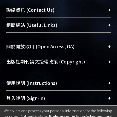
臺大位居世界頂尖大學之列，為永久珍藏及向國際
+
聯絡資訊 (Contact Us)
展現本校豐碩的研究成果及學術能量，圖書館整合
機構典藏（NTUR）與學術庫（AH）不同功能平
總館學科館員
(Main Library)
+
相關網站 (Useful Links)
台，成為臺大學術典藏NTU scholars。期能整合研
醫學圖書館學科館員
(Medical Library)
究能量、促進交流合作、保存學術產出、推廣研究
社會科學院辜振甫紀念圖書館學科館員
(Social
成果。
Sciences Library)
+
關於開放取用 (Open Access, OA)
To permanently archive and promote researcher
profiles and scholarly works, Library integrates the
開放取用是從使用者角度提升資訊取用性的社會運
+
出版社期刊論文授權政策 (Copyright)
services of “NTU Repository” with “Academic
動，應用在學術研究上是透過將研究著作公開供使
Hub” to form NTU Scholars.
用者自由取閱，以促進學術傳播及因應期刊訂購費
請確認所上傳的全文是原創的內容，若該文件包
用逐年攀升。同時可加速研究發展、提升研究影響
+
使用說明 (Instructions)
含部分內容的版權非匯入者所有，或由第三方贊
力，NTU Scholars即為本校的開放取用典藏（OA
助與合作完成，請確認該版權所有者及第三方同
Archive）平台。
（點選深入了解OA）
意提供此授權。
網站簡介
(Quickstart Guide)
+
登入說明 (Sign-in)
Please represent that the submission is your
使用手冊
(Instruction Manual)
original work, and that you have the right to
We collect and process your personal information for the following
線上預約服務
(Booking Service)
方案一：
臺灣大學計算機中心帳號登入
+
匯入著作 (Submission)
purposes:
Authentication, Preferences, Acknowledgement and