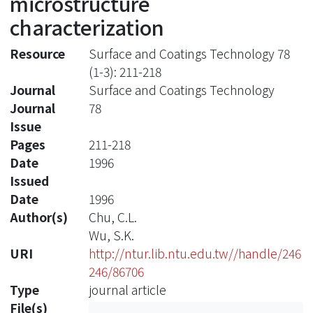
microstructure
characterization
Resource
Surface and Coatings Technology 78
(1-3): 211-218
Journal
Surface and Coatings Technology
Journal
78
Issue
Pages
211-218
Date
1996
Issued
Date
1996
Author(s)
Chu, C.L.
Wu, S.K.
URI
http://ntur.lib.ntu.edu.tw//handle/246
246/86706
Type
journal article
File(s)