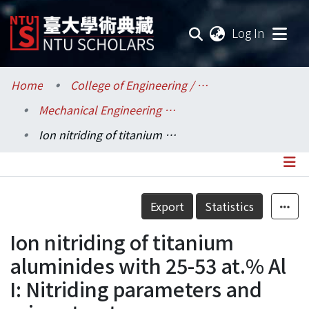
(current
Log In
Communities & Collections
Home
College of Engineering / 工學院
Mechanical Engineering / 機械工程學系
Research Outputs
Ion nitriding of titanium aluminides with 25-53 at.% Al I: Nitriding parameters and microstructure characterization
Fundings & Projects
Researchers
Details
Export
Statistics
Organizations
Ion nitriding of titanium
Statistics
aluminides with 25-53 at.% Al
I: Nitriding parameters and